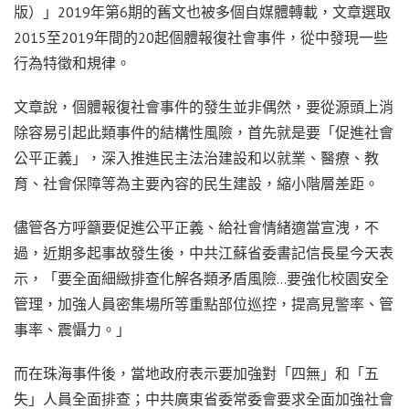
版）」2019年第6期的舊文也被多個自媒體轉載，文章選取
2015至2019年間的20起個體報復社會事件，從中發現一些
行為特徵和規律。
文章說，個體報復社會事件的發生並非偶然，要從源頭上消
除容易引起此類事件的結構性風險，首先就是要「促進社會
公平正義」，深入推進民主法治建設和以就業、醫療、教
育、社會保障等為主要內容的民生建設，縮小階層差距。
儘管各方呼籲要促進公平正義、給社會情緒適當宣洩，不
過，近期多起事故發生後，中共江蘇省委書記信長星今天表
示，「要全面細緻排查化解各類矛盾風險…要強化校園安全
管理，加強人員密集場所等重點部位巡控，提高見警率、管
事率、震懾力。」
而在珠海事件後，當地政府表示要加強對「四無」和「五
失」人員全面排查；中共廣東省委常委會要求全面加強社會