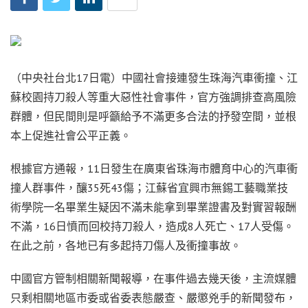
（中央社台北17日電）中國社會接連發生珠海汽車衝撞、江
蘇校園持刀殺人等重大惡性社會事件，官方強調排查高風險
群體，但民間則是呼籲給予不滿更多合法的抒發空間，並根
本上促進社會公平正義。
根據官方通報，11日發生在廣東省珠海市體育中心的汽車衝
撞人群事件，釀35死43傷；江蘇省宜興市無錫工藝職業技
術學院一名畢業生疑因不滿未能拿到畢業證書及對實習報酬
不滿，16日憤而回校持刀殺人，造成8人死亡、17人受傷。
在此之前，各地已有多起持刀傷人及衝撞事故。
中國官方管制相關新聞報導，在事件過去幾天後，主流媒體
只剩相關地區市委或省委表態嚴查、嚴懲兇手的新聞發布，