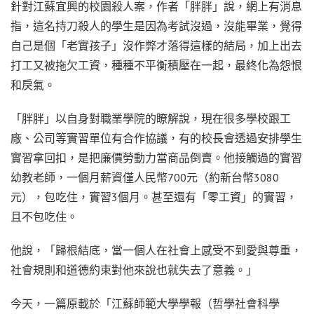
針對江蘇宜興的校園殺人案，作者「胖胖」說，網上有消息
指，這名持刀殺人的學生是因為考試沒過，沒能畢業，覺得
自己是個「老實孩子」沒作弊才落得這樣的結局，加上出去
打工又被拖欠工資，種種不平衡積壓在一起，最終化為怨恨
和戾氣。
「胖胖」以自身對職業學院的瞭解說，現在很多學校跟工
廠、公司等實習單位有合作協議，有的校長會透過安排學生
實習拿回扣，是把廉價勞動力當商品倒賣。他接觸過的實習
幼教老師，一個月薪資僅人民幣700元（約新台幣3080
元），包吃住，實習3個月。甚至還有「零工資」的實習，
且不包吃住。
他說，「歸根結底，當一個人在社會上感受不到愛與尊重，
社會規則和道德約束對他來說也就失去了意義。」
今天，一篇原載於「江蘇師範大學學報（哲學社會科學