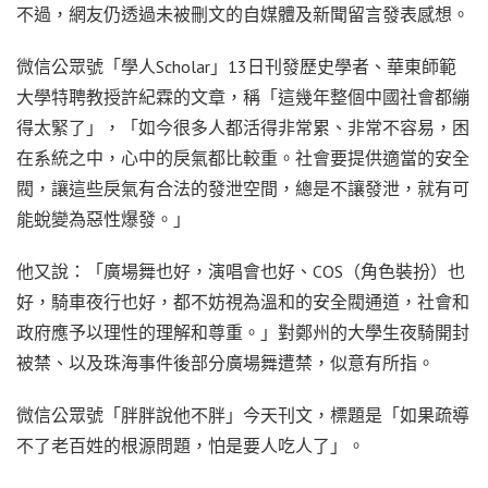
不過，網友仍透過未被刪文的自媒體及新聞留言發表感想。
微信公眾號「學人Scholar」13日刊發歷史學者、華東師範
大學特聘教授許紀霖的文章，稱「這幾年整個中國社會都繃
得太緊了」，「如今很多人都活得非常累、非常不容易，困
在系統之中，心中的戾氣都比較重。社會要提供適當的安全
閥，讓這些戾氣有合法的發泄空間，總是不讓發泄，就有可
能蛻變為惡性爆發。」
他又說：「廣場舞也好，演唱會也好、COS（角色裝扮）也
好，騎車夜行也好，都不妨視為溫和的安全閥通道，社會和
政府應予以理性的理解和尊重。」對鄭州的大學生夜騎開封
被禁、以及珠海事件後部分廣場舞遭禁，似意有所指。
微信公眾號「胖胖說他不胖」今天刊文，標題是「如果疏導
不了老百姓的根源問題，怕是要人吃人了」。