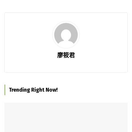
廖筱君
Trending Right Now!