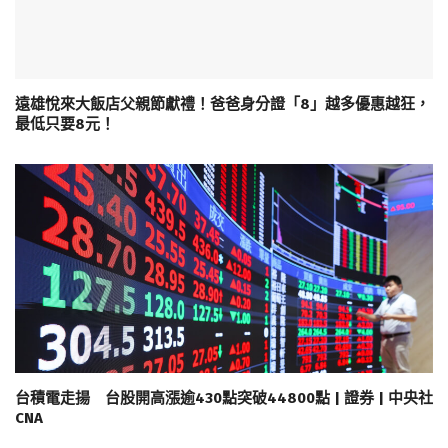
遠雄悅來大飯店父親節獻禮！爸爸身分證「8」越多優惠越狂，
最低只要8元！
台積電走揚 台股開高漲逾430點突破44800點 | 證券 | 中央社
CNA