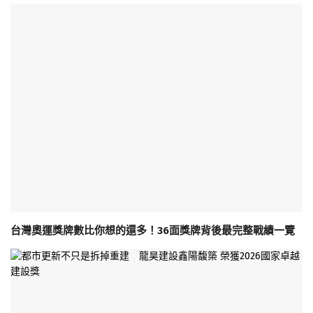
台灣奧運獎牌數比你想的還多！36面獎牌背後最完整戰績一覽