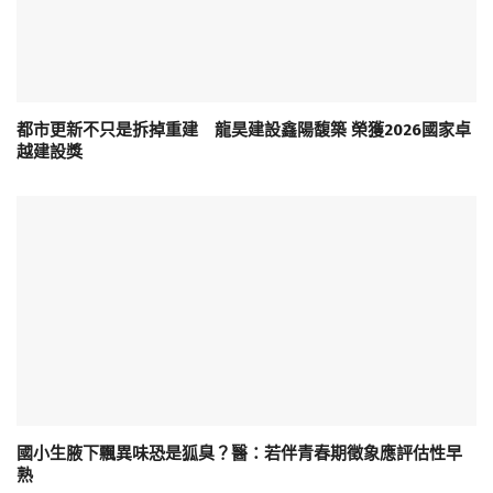
都市更新不只是拆掉重建 龍昊建設鑫陽馥築 榮獲2026國家卓
越建設獎
國小生腋下飄異味恐是狐臭？醫：若伴青春期徵象應評估性早
熟