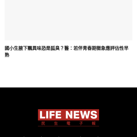
國小生腋下飄異味恐是狐臭？醫：若伴青春期徵象應評估性早
熟