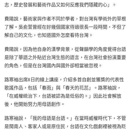
志，歷史發展和藝術作品又如何反應我們隱藏的心」。
費陽說，藝術家與作者不同於學者，對台灣有學術外的草根
了解。吳俞萱曾經在好幾個國家待過很長一段時間，不但了
解自己的文化，也知道國外怎麼看待台灣。
費陽說，因為他自身的漢學背景，從聲韻學的角度覺得台語
是除了華語之外貼近台灣生態的語言，在台灣社會扮演重要
的角色，但是在台灣國內與國外卻相當被忽視。
路寒袖出席8日的線上講座，介紹多首自創並獲獎的代表性
歌謠作品，包括「春雨」與「春天的花蕊」。路寒袖說，
「在威權統治下，台語被認為是低俗的。」因此社會解放
後，他開始努力用母語創作。
路寒袖說，「我的母語是台語。」在當時威權時代下，不管
是閩南人、客家人或是原住民，台語在文化戲劇裡被視為貶