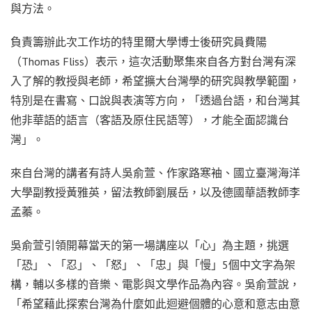
與方法。
負責籌辦此次工作坊的特里爾大學博士後研究員費陽
（Thomas Fliss）表示，這次活動聚集來自各方對台灣有深
入了解的教授與老師，希望擴大台灣學的研究與教學範圍，
特別是在書寫、口說與表演等方向，「透過台語，和台灣其
他非華語的語言（客語及原住民語等），才能全面認識台
灣」。
來自台灣的講者有詩人吳俞萱、作家路寒袖、國立臺灣海洋
大學副教授黃雅英，留法教師劉展岳，以及德國華語教師李
孟蓁。
吳俞萱引領開幕當天的第一場講座以「心」為主題，挑選
「恐」、「忍」、「怒」、「忠」與「慢」5個中文字為架
構，輔以多樣的音樂、電影與文學作品為內容。吳俞萱說，
「希望藉此探索台灣為什麼如此迴避個體的心意和意志由意