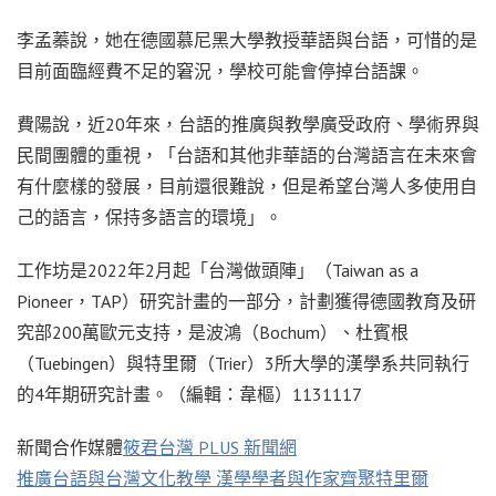
李孟蓁說，她在德國慕尼黑大學教授華語與台語，可惜的是
目前面臨經費不足的窘況，學校可能會停掉台語課。
費陽說，近20年來，台語的推廣與教學廣受政府、學術界與
民間團體的重視，「台語和其他非華語的台灣語言在未來會
有什麼樣的發展，目前還很難說，但是希望台灣人多使用自
己的語言，保持多語言的環境」。
工作坊是2022年2月起「台灣做頭陣」（Taiwan as a
Pioneer，TAP）研究計畫的一部分，計劃獲得德國教育及研
究部200萬歐元支持，是波鴻（Bochum）、杜賓根
（Tuebingen）與特里爾（Trier）3所大學的漢學系共同執行
的4年期研究計畫。（編輯：韋樞）1131117
新聞合作媒體
筱君台灣 PLUS 新聞網
推廣台語與台灣文化教學 漢學學者與作家齊聚特里爾