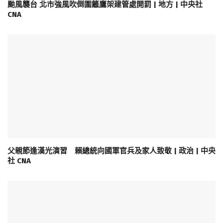
颱風襲台 北市強風吹倒圍籬鷹架建管處開罰 | 地方 | 中央社
CNA
父親節逢漢光演習 賴總統向國軍官兵及家人致敬 | 政治 | 中央
社 CNA