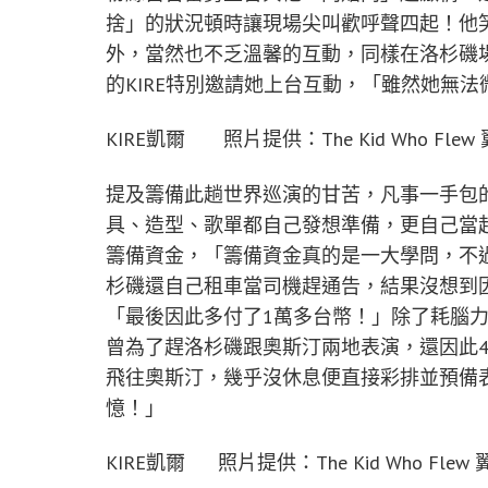
捨」的狀況頓時讓現場尖叫歡呼聲四起！他
外，當然也不乏溫馨的互動，同樣在洛杉磯
的KIRE特別邀請她上台互動，「雖然她無
KIRE凱爾 照片提供：The Kid Who Fle
提及籌備此趟世界巡演的甘苦，凡事一手包的
具、造型、歌單都自己發想準備，更自己當
籌備資金，「籌備資金真的是一大學問，不過
杉磯還自己租車當司機趕通告，結果沒想到
「最後因此多付了1萬多台幣！」除了耗腦
曾為了趕洛杉磯跟奧斯汀兩地表演，還因此
飛往奧斯汀，幾乎沒休息便直接彩排並預備
憶！」
KIRE凱爾 照片提供：The Kid Who Fle