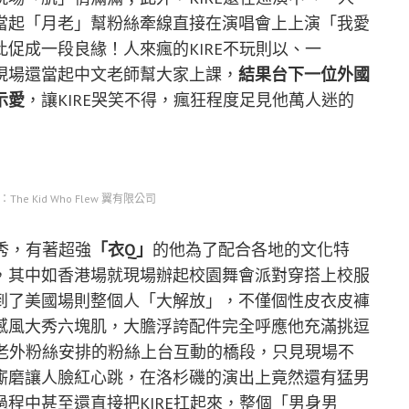
當起「月老」幫粉絲牽線直接在演唱會上上演「我愛
促成一段良緣！人來瘋的KIRE不玩則以、一
現場還當起中文老師幫大家上課，
結果台下一位外國
示愛
，讓KIRE哭笑不得，瘋狂程度足見他萬人迷的
he Kid Who Flew 翼有限公司
秀，有著超強
「衣Q」
的他為了配合各地的文化特
，其中如香港場就現場辦起校園舞會派對穿搭上校服
到了美國場則整個人「大解放」，不僅個性皮衣皮褲
感風大秀六塊肌，大膽浮誇配件完全呼應他充滿挑逗
對老外粉絲安排的粉絲上台互動的橋段，只見現場不
廝磨讓人臉紅心跳，在洛杉磯的演出上竟然還有猛男
程中甚至還直接把KIRE扛起來，整個「男身男