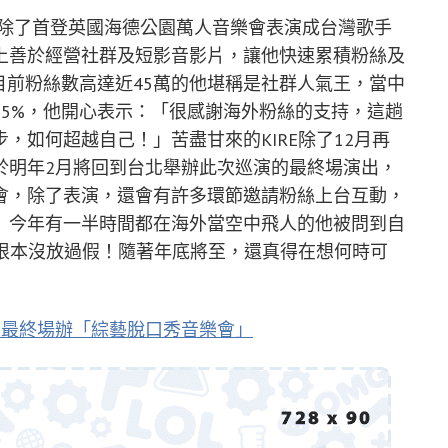
年，除了首登英國海德公園萬人音樂會表演成台灣歌手
上善於經營社群及短影音影片，讓他快速累積粉絲及
目前粉絲數高達近45萬的他堪稱是社群人氣王，當中
5%，他開心表示：「很感謝海外粉絲的支持，這趟
，如何超越自己！」苦盡甘來的KIRE除了12月再
於明年2月將回到台北舉辦此次巡演的最終場演出，
會，除了表演，還會有許多環節邀請粉絲上台互動，
」今年有一半時間都在海外當空中飛人的他被問到自
我根本沒放過假！隨著年底將至，還真得在想何時可
台北最終場辦「綜藝脫口秀音樂會」