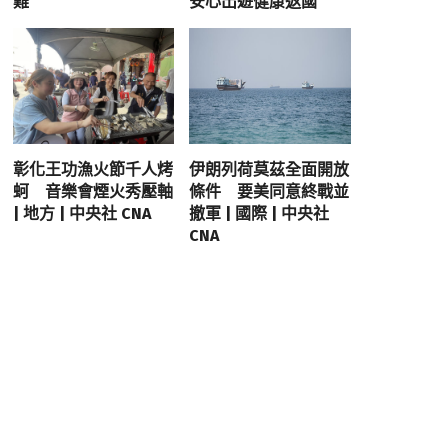
難
安心出遊健康返國
彰化王功漁火節千人烤
伊朗列荷莫茲全面開放
蚵 音樂會煙火秀壓軸
條件 要美同意終戰並
| 地方 | 中央社 CNA
撤軍 | 國際 | 中央社
CNA