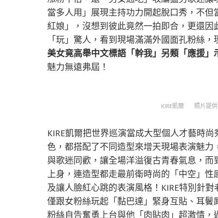
當多人用」展現主持功力開起脫口秀，不但
紅娘」，沒想到彼此竟然一拍即合，更還因此
「玩」驚人，看到現場滿滿外國面孔粉絲，
美女竟高舉中文標語「幹我」另類「應援」
魅力無遠弗屆！
KIRE凱爾 照片提供：T
KIRE凱爾把世界巡演當成大型個人才藝時尚
色，都搭配了不同造型來增天現場表演魅力
與歌迷同歡，讓全場洋溢復古青春氣息，而
上身，連造型都走最前衛時尚的「中空」性
及讓人臉紅心跳的表演風格！KIRE特別針
僅跟女粉絲玩起「黏巴達」緊身互貼、耳鬢
粉絲自告奮勇上台與他「肉貼肉」超激情，過