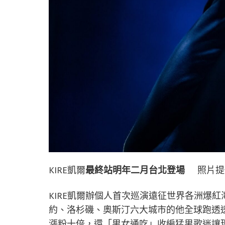
KIRE凱爾
最終站明年二月台北登場
照片提供
KIRE凱爾辦個人首次巡演遠征世界各洲爆
約、洛杉磯、奧斯汀六大城市的他全球跑透
漲粉十倍，還「男女通吃」收編猛男歌迷讓現