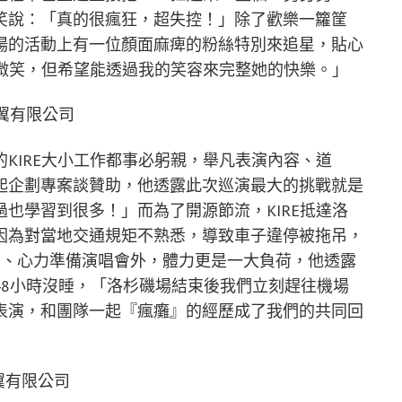
笑說：「真的很瘋狂，超失控！」除了歡樂一籮筐
場的活動上有一位顏面麻痺的粉絲特別來追星，貼心
法微笑，但希望能透過我的笑容來完整她的快樂。」
w 翼有限公司
KIRE大小工作都事必躬親，舉凡表演內容、道
起企劃專案談贊助，他透露此次巡演最大的挑戰就是
也學習到很多！」而為了開源節流，KIRE抵達洛
因為對當地交通規矩不熟悉，導致車子違停被拖吊，
力、心力準備演唱會外，體力更是一大負荷，他透露
48小時沒睡，「洛杉磯場結束後我們立刻趕往機場
表演，和團隊一起『瘋癱』的經歷成了我們的共同回
w 翼有限公司