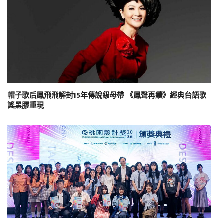
帽子歌后鳳飛飛解封15年傳說級母帶 《鳳聲再續》經典台語歌
謠黑膠重現