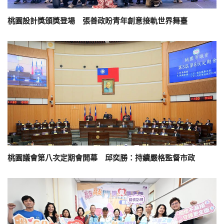
桃園設計獎頒獎登場 張善政盼青年創意接軌世界舞臺
桃園議會第八次定期會開幕 邱奕勝：持續嚴格監督市政