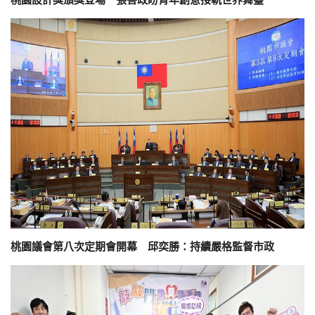
桃園設計獎頒獎登場 張善政盼青年創意接軌世界舞臺
桃園議會第八次定期會開幕 邱奕勝：持續嚴格監督市政