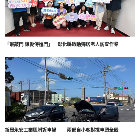
「敲敲門 讓愛傳進門」 彰化縣啟動獨居老人訪查作業
新屋永安工業區附近車禍 兩部自小客對撞車頭全毀