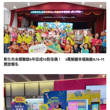
彰化市未婚聯誼6年促成10對佳偶！ 3萬解謎幸福無敵8/6-11
開放報名