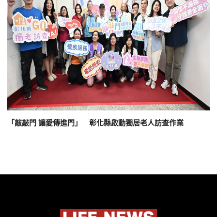
「敲敲門 讓愛傳進門」 彰化縣啟動獨居老人訪查作業