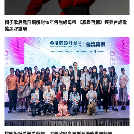
帽子歌后鳳飛飛解封15年傳說級母帶 《鳳聲再續》經典台語歌
謠黑膠重現