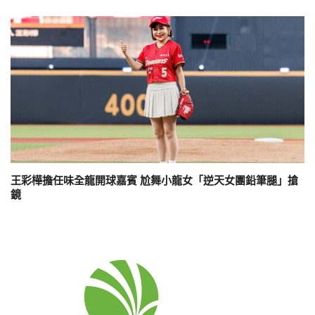
王彩樺擔任味全龍開球嘉賓 尬舞小龍女「逆天女團鉛筆腿」搶
鏡