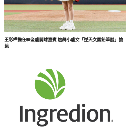
王彩樺擔任味全龍開球嘉賓 尬舞小龍女「逆天女團鉛筆腿」搶
鏡