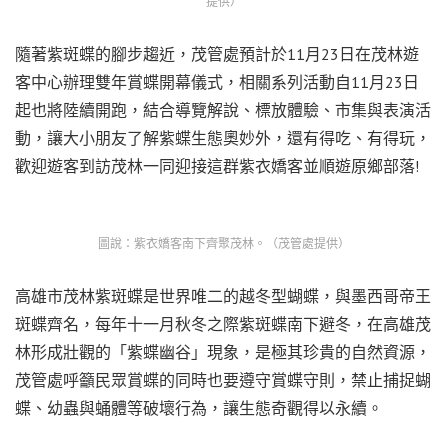
提供）
隨著紫斑蝶的腳步趨近，茂管處預計於11月23日在茂林遊
客中心辦理雙年賞蝶開幕儀式，相關系列活動自11月23日
起也將陸續開跑，結合導覽解說、標放體驗、市集與表演活
動，讓大小朋友了解紫蝶生態奧妙外，還有得吃、有得玩，
歡迎遊客到訪茂林一同迎接這群紫衣嬌客並順遊原鄉部落!
圖說：紫衣嬌客南下齊聚茂林。（茂管處提供）
高雄市茂林紫斑蝶是世界唯二的越冬型蝴蝶，與墨西哥帝王
斑蝶齊名，每年十一月秋冬之際紫斑蝶南下避冬，在高雄茂
林形成壯觀的「紫蝶幽谷」現象，是極其珍貴的自然資源，
茂管處呼籲民眾賞蝶的同時也要遵守賞蝶守則，禁止捕捉蝴
蝶、幼蟲與蛹體等破壞行為，讓生態奇觀得以永續。