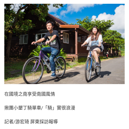
在國境之南享受南國風情
揪團小墾丁騎單車/「騎」實很浪漫
記者/游宏琦 屏東採訪報導