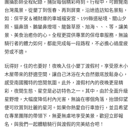
團攝影師全程紀錄，捕捉每個精彩時刻。行程中，可飽覽南
台灣風景，從墾丁到恆春、再到屏東，沿途造訪知名景點，
如：保平安＆補財庫的車城福安宮、199縣道秘境、關山夕
照、貓鼻頭、鵝鑾鼻燈塔、龍磐草原、旭海、、、等，讓美
景、美食治癒你的心。全程更提供專業的保母車服務，無論
騎行者的體力如何，都能完成每一段路程，不必擔心過度疲
勞或不適。
玩得好，住的也要好！夜晚入住小墾丁渡假村，享受原木小
木屋帶來的舒適空間，讓自己沐浴在大自然徹底放鬆身心，
感受南國獨特的悠閒氛圍。此外，渡假村內的夜晚更是精
彩，夜間生態、星空是必訪特色之一。其中，由於全面升級
星野燈，大幅度降低村內光害，無論在哪個角落，抬頭仰望
便可欣賞到壯麗的星河。如果你熱愛自行車旅行，並且希望
在專業團隊的帶領下，無憂無慮地享受美景，歡迎立即報
名，與我們一起體驗騎行與渡假的完美結合吧！