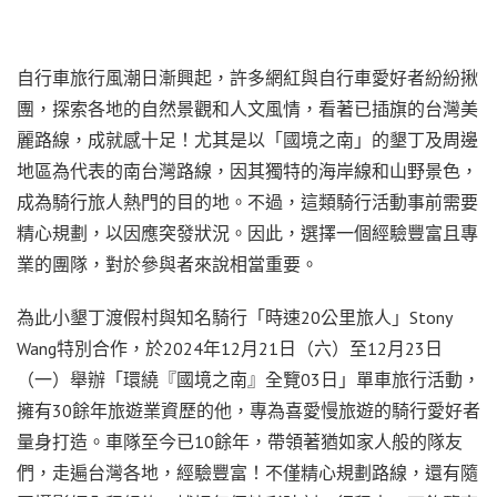
自行車旅行風潮日漸興起，許多網紅與自行車愛好者紛紛揪
團，探索各地的自然景觀和人文風情，看著已插旗的台灣美
麗路線，成就感十足！尤其是以「國境之南」的墾丁及周邊
地區為代表的南台灣路線，因其獨特的海岸線和山野景色，
成為騎行旅人熱門的目的地。不過，這類騎行活動事前需要
精心規劃，以因應突發狀況。因此，選擇一個經驗豐富且專
業的團隊，對於參與者來說相當重要。
為此小墾丁渡假村與知名騎行「時速20公里旅人」Stony
Wang特別合作，於2024年12月21日（六）至12月23日
（一）舉辦「環繞『國境之南』全覽03日」單車旅行活動，
擁有30餘年旅遊業資歷的他，專為喜愛慢旅遊的騎行愛好者
量身打造。車隊至今已10餘年，帶領著猶如家人般的隊友
們，走遍台灣各地，經驗豐富！不僅精心規劃路線，還有隨