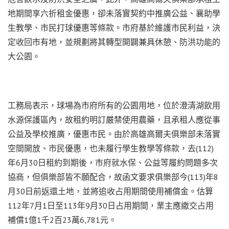
地期間享六折租金優惠，卻未落實契約中推廣公益、襄助學
生教學、市民打球優惠等條款。市府基於維護市民利益，決
定收回市有地，並規劃將其轉型開闢兼具休憩、防洪功能的
大公園。
工務局表示，球場為市府所有的公園用地，位於澄清湖飲用
水源保護區內，故租約明訂嚴禁使用農藥，且承租人應從事
公益及學校推廣，優惠市民。由於高雄高爾夫俱樂部未落實
空間開放、市民優惠，也未履行學生教學等條款，去(112)
年6月30日租約到期後，市府就水保、公益等履約問題多次
協商，但俱樂部皆不願配合，故函文要求俱樂部今(113)年8
月30日前返還土地，並將追收占用期間使用補償金。估算
112年7月1日至113年9月30日占用期間，業主應繳交占用
補償1億1千2百23萬6,781元。