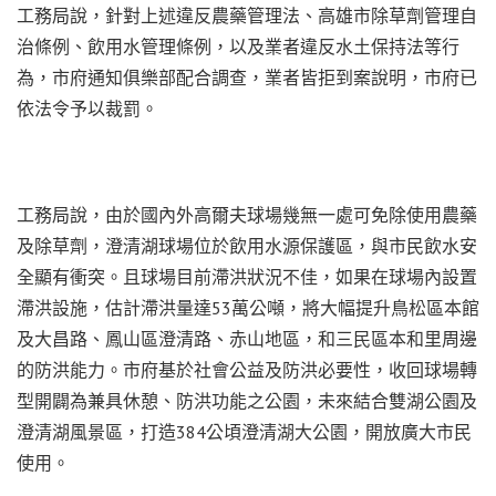
工務局說，針對上述違反農藥管理法、高雄市除草劑管理自
治條例、飲用水管理條例，以及業者違反水土保持法等行
為，市府通知俱樂部配合調查，業者皆拒到案說明，市府已
依法令予以裁罰。
工務局說，由於國內外高爾夫球場幾無一處可免除使用農藥
及除草劑，澄清湖球場位於飲用水源保護區，與市民飲水安
全顯有衝突。且球場目前滯洪狀況不佳，如果在球場內設置
滯洪設施，估計滯洪量達53萬公噸，將大幅提升鳥松區本館
及大昌路、鳳山區澄清路、赤山地區，和三民區本和里周邊
的防洪能力。市府基於社會公益及防洪必要性，收回球場轉
型開闢為兼具休憩、防洪功能之公園，未來結合雙湖公園及
澄清湖風景區，打造384公頃澄清湖大公園，開放廣大市民
使用。