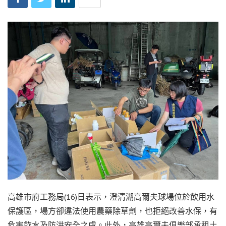
高雄市府工務局(16)日表示，澄清湖高爾夫球場位於飲用水
保護區，場方卻違法使用農藥除草劑，也拒絕改善水保，有
危害飲水及防洪安全之虞。此外，高雄高爾夫俱樂部承租土