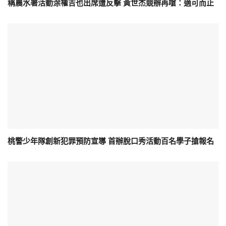
稱農水署活動涂權吉也出席遭反擊 黃世杰競辦再嗆：適可而止
桃警少年隊創新犯罪預防宣導 首辦脫口秀活動百名學子搶報名