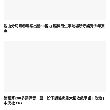
龜山分局青春專案出動50警力 臨檢易生事端場所守護青少年安
全
總預算200多案保留 藍：盼下週協商能大幅收斂爭議 | 政治 |
中央社 CNA