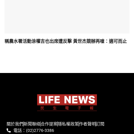
稱農水署活動涂權吉也出席遭反擊 黃世杰競辦再嗆：適可而止
關於我們
新聞聯絡
合作提案
隱私權政策
作者聲明
訂閱
電話：(02)2776-3386