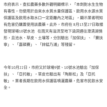
市府表示，查扣農藥多數外觀明顯標示，「本劑對水生生物
有毒性，勿使用於自來水水質水量保護區、飲用水水源水質
保護區及飲用水取水口一定距離內之地區」，顯示業者明知
有危害仍購置使用該農藥。此外，市府在 8月13至27日取樣
發現球場10號水池 在雨天有溢流至地下涵洞通往澄清湖情
形，且池水、草皮、土壤等，分別驗出「加保扶」、「賽扶
寧」、「嘉磷賽」、「鋅錳乃浦」等殘留。
今年10月22日，市府又於球場9號、10號水池驗出「加保
扶」、「亞托敏」，草皮也驗出有「陶斯松」及「亞托
敏」。業者長期在飲用水保護區噴灑農藥，危害市民飲水安
全。