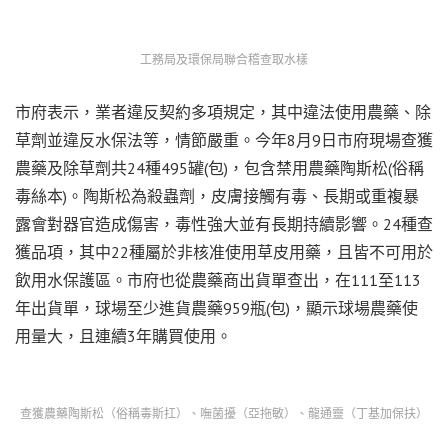
工務局及環保局聯合稽查取水樣
市府表示，業者違反契約多項規定，其中違法使用農藥、除
草劑並違反水保法等，情節嚴重。今年8月9日市府現場查獲
農藥及除草劑共24種495罐(包)，包含禁用農藥陶斯松(俗稱
毒絲本)。陶斯松為殺蟲劑，皮膚接觸有毒、長期或重複暴
露會對器官造成傷害，毒性強大並有長期持續影響。24種查
獲品項，其中22種屬於非核准使用草皮用藥，且皆不可用於
飲用水保護區。市府也從農藥商出貨單查出，在111至113
年出貨單，球場至少進貨農藥959瓶(包)，顯示球場農藥使
用量大，且連續3年購買使用。
查獲農藥陶斯松（俗稱毒斯扛）、嘸菌擾（亞拖敏）、龍通靈（丁基加保扶）