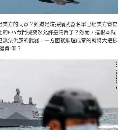
過美方的同意？難道是這採購武器名單已經美方審查
的F35戰鬥機突然允許臺灣買了？然而，這根本就
已無法供應的武器，一方面就順理成章的就將大把鈔
護費”嗎？