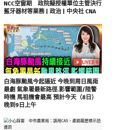
NCC空窗期 政院擬授權單位主管決行
藍牙器材等業務 | 政治 | 中央社 CNA
白海豚颱風今起逼近 今晚到周日風雨
最劇 氣象署最新路徑.影響範圍/陸警
時機 馬祖機會最高 預計今天（8日）
晚到9日上午