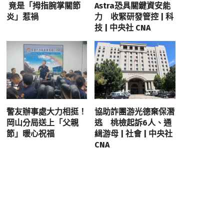
竟是「拇指腕掌關節
Astra恐具關鍵資安能
炎」惹禍
力 收緊研發管控 | 科
技 | 中央社 CNA
警友辦事處大力相挺！
協助詐團游光德棄保潛
岡山分局送上「父親
逃 桃檢起訴6人、通
節」暖心祝福
緝游母 | 社會 | 中央社
CNA