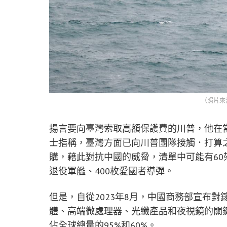
（照片來
揚言要向臺灣索取高額保護費的川普，他在
士指稱，臺灣方面已向川普團隊接觸．打算之
購，藉此對抗中國的威脅，清單中可能有60架F
退役軍艦、400枚愛國者導彈。
但是，自從2023年8月，中國商務部宣布
體、高端微處理器、光纖產品和夜視鏡的關
佔全球總量的95%和60%。