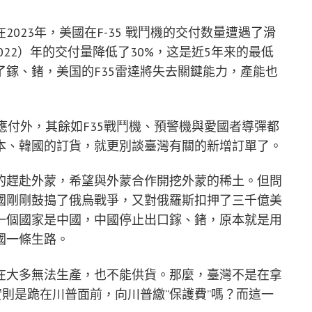
023年，美國在F-35 戰鬥機的交付数量遭遇了滑
022）年的交付量降低了30%，这是近5年来的最低
鎵、鍺，美国的F35雷達將失去關鍵能力，產能也
應付外，其餘如F35戰鬥機、預警機與愛國者導彈都
本、韓國的訂貨，就更別談臺灣有關的新增訂單了。
的趕赴外蒙，希望與外蒙合作開挖外蒙的稀土。但問
國剛剛鼓搗了俄烏戰爭，又對俄羅斯扣押了三千億美
一個國家是中國，中國停止出口鎵、鍺，原本就是用
國一條生路。
在大多無法生產，也不能供貨。那麼，臺灣不是在拿
實則是跪在川普面前，向川普繳“保護費”嗎？而這一