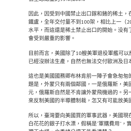
因此，因受到中國禁止出口鎵和鍺的稀土，在2
鐵盧，全年交付量不到100架，相比上一（2
水平，而這還是稀土禁止出口的開始。没有了
會受到嚴重的影響。
目前而言，美國除了10艘美軍退役軍艦可以
已經沒辦法生產，自然也無法交付歐洲及日
這也是美國國務卿布林肯前一陣子會急匆匆
題是，外蒙只有兩個鄰國，一是俄羅斯，美
元，俄羅斯自然是不肯讓外蒙飛機過的。另
來反制美國的半導體制裁，怎又有可能放美
所以，臺灣要向美國買的軍事武器，美國現
白花花的銀子打水漂，假稱是“軍購費用”，