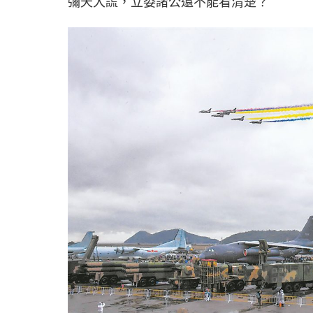
彌天大謊，立委諸公還不能看清楚？