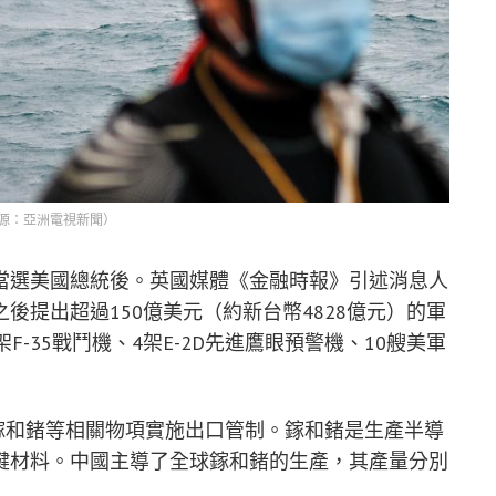
源：亞洲電視新聞）
當選美國總統後。英國媒體《金融時報》引述消息人
後提出超過150億美元（約新台幣4828億元）的軍
-35戰鬥機、4架E-2D先進鷹眼預警機、10艘美軍
對鎵和鍺等相關物項實施出口管制。鎵和鍺是生產半導
鍵材料。中國主導了全球鎵和鍺的生產，其產量分別