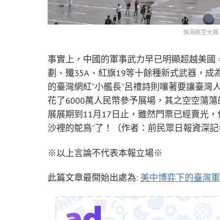
珠海航空大展
事實上，中國的軍事武力早已明顯超越美國
劃、殲35A、紅旗19等十餘種新式武器，
的臺灣網紅“小艦長”呂禮詩則嚷著要讓臺灣
花了6000萬人民幣參予展場，其之空空蕩
展展期到11月17日止，雖然門票已經賣光
沙裡的鴕鳥”了！（作者：前民眾日報資深記
※以上言論不代表本報立場※
此篇文章最開始出處為:
美中博弈下的臺灣軍