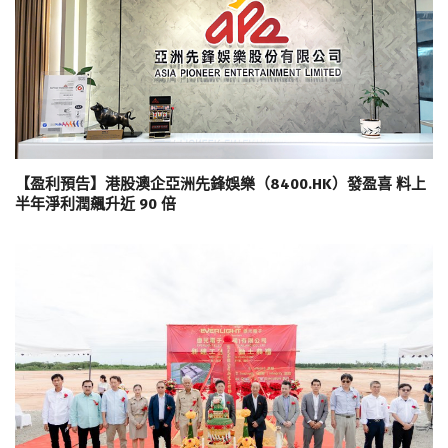
【盈利預告】港股澳企亞洲先鋒娛樂（8400.HK）發盈喜 料上
半年淨利潤飆升近 90 倍