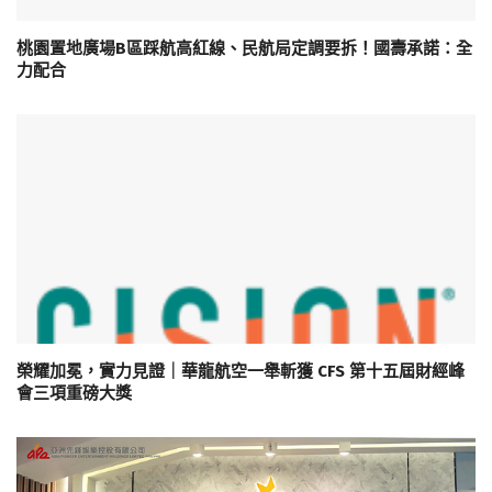
桃園置地廣場B區踩航高紅線、民航局定調要拆！國壽承諾：全
力配合
榮耀加冕，實力見證｜華龍航空一舉斬獲 CFS 第十五屆財經峰
會三項重磅大獎