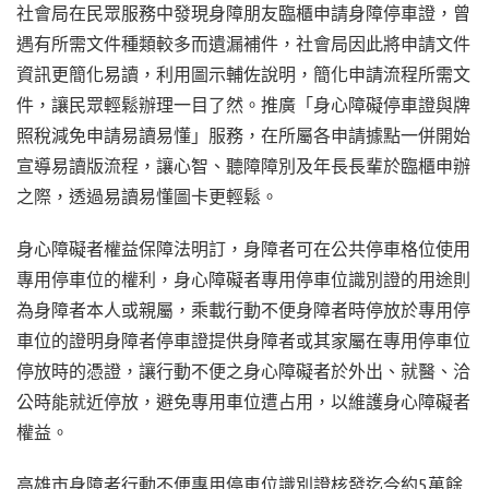
社會局在民眾服務中發現身障朋友臨櫃申請身障停車證，曾
遇有所需文件種類較多而遺漏補件，社會局因此將申請文件
資訊更簡化易讀，利用圖示輔佐說明，簡化申請流程所需文
件，讓民眾輕鬆辦理一目了然。推廣「身心障礙停車證與牌
照稅減免申請易讀易懂」服務，在所屬各申請據點一併開始
宣導易讀版流程，讓心智、聽障障別及年長長輩於臨櫃申辦
之際，透過易讀易懂圖卡更輕鬆。
身心障礙者權益保障法明訂，身障者可在公共停車格位使用
專用停車位的權利，身心障礙者專用停車位識別證的用途則
為身障者本人或親屬，乘載行動不便身障者時停放於專用停
車位的證明身障者停車證提供身障者或其家屬在專用停車位
停放時的憑證，讓行動不便之身心障礙者於外出、就醫、洽
公時能就近停放，避免專用車位遭占用，以維護身心障礙者
權益。
高雄市身障者行動不便專用停車位識別證核發迄今約5萬餘