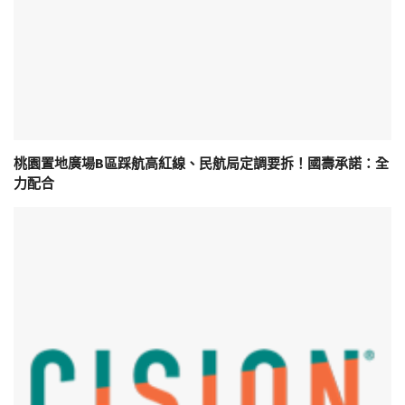
桃園置地廣場B區踩航高紅線、民航局定調要拆！國壽承諾：全
力配合