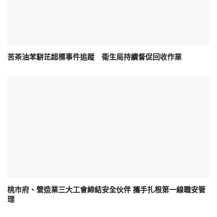
苦茶油苯駢芘超標事件追蹤 衛生局持續督促回收作業
桃市府、營造業三大工會締結安全伙伴 攜手扎根第一線職安管
理