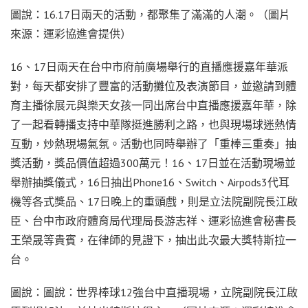
圖說：16.17日兩天的活動，都聚集了滿滿的人潮。（圖片
來源：運彩協進會提供）
16、17日兩天在台中市府前廣場舉行的直播應援嘉年華派
對，每天都安排了豐富的活動攤位及表演節目，並邀請到體
育主播徐展元與樂天女孩一同出席台中直播應援嘉年華，除
了一起看轉播支持中華隊挺進勝利之路，也與現場球迷熱情
互動，炒熱現場氣氛。活動也同時舉辦了「重棒三重奏」抽
獎活動，獎品價值超過300萬元！16、17日並在活動現場並
舉辦抽獎儀式，16日抽出Phone16、Switch、Airpods3代耳
機等各式獎品、17日晚上的重頭戲，則是立法院副院長江啟
臣、台中市政府體育局代理局長游志祥、運彩協進會秘書長
王榮晟等貴賓，在律師的見證下，抽出此次最大獎特斯拉一
台。
圖說：圖說：世界棒球12強台中直播現場，立院副院長江啟