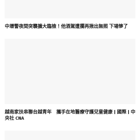
中壢警夜間突襲擴大臨檢！他酒駕遭攔再揪出無照 下場慘了
越南家扶串聯台越青年 攜手在地醫療守護兒童健康 | 國際 | 中
央社 CNA