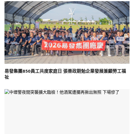
易發集團850員工共度家庭日 張善政期勉企業發展兼顧勞工福
祉