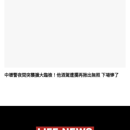
中壢警夜間突襲擴大臨檢！他酒駕遭攔再揪出無照 下場慘了