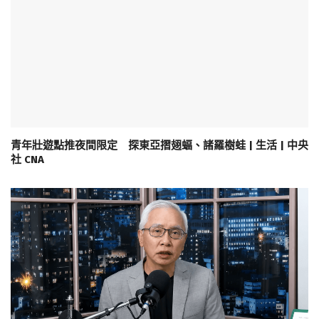
青年壯遊點推夜間限定 探東亞摺翅蝠、諸羅樹蛙 | 生活 | 中央
社 CNA