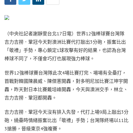
（中央社記者謝靜雯台北17日電）世界12強棒球賽台灣隊
吉力吉撈．鞏冠今天對澳洲比賽代打敲出3分砲，振奮比出
「敬禮」手勢，專心鎖定1球攻擊有好的結果，也認為台灣
棒球不同了，不僅會巧打也展現強力棒球。
世界12強棒球賽台灣隊此次4場比賽打完、場場有全壘打，
首戰對韓國陳晨威、陳傑憲開轟，對多明尼加比賽江坤宇開
轟，昨天對日本比賽戴培峰開轟，今天與澳洲交手，林立、
吉力吉撈．鞏冠都開轟。
吉力吉撈．鞏冠今天沒有排入先發，代打上場9局上敲出3分
砲，繞壘時情緒振奮比出「敬禮」手勢；台灣隊終場以11比
3搶勝，晉級東京4強複賽。