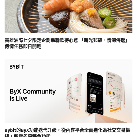
高雄洲際七夕限定企劃串聯款待心意 「時光郵驛．情深傳遞」
傳情任務即日開跑
Bybit的ByX功能迭代升級，從內容平台全面進化為社交交易樞
紐，新增多項特色功能