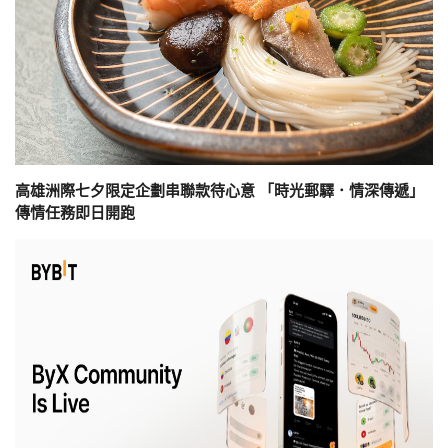
高雄洲際七夕限定企劃串聯款待心意 「時光郵驛．情深傳遞」
傳情任務即日開跑