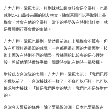
吉力吉撈．鞏冠表示，打到球就知道應該會是全壘打，也很
感謝2人出局後前面的隊友林立、陳傑憲還可以爭取到上壘
機會，才會有他的全壘打，當下的手勢沒有特別想什麼，就
是展現例行賽會做的事情。
吉力吉撈．鞏冠也提到，雖然目前為止上場機會不算多，但
沒有所謂打得很悶的感覺，一直都用很正面的力量面對，技
術上面沒有特別不同的調整，教練團給比較多的是心理建
設，希望他隨時做好準備，關鍵時刻能有適時一擊發揮。
對於此次台灣隊的表現，吉力吉撈．鞏冠表示：「我們已經
不像以前了」，台灣棒球不一樣了，不僅可以巧打，也可以
追求強力棒球，「這是我們進步的地方，我們也不是好對付
的。」
台灣今天晉級的條件，除了要擊敗澳洲，日本也要擊敗古