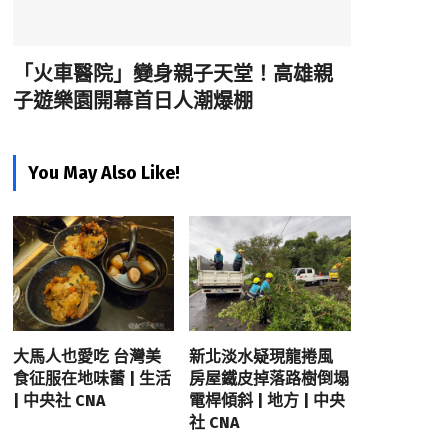
「火車醫院」變身親子天堂！高雄親
子遊樂園開幕首日人潮爆棚
You May Also Like!
大馬人也愛吃 台灣美
新北淡水疑現龍捲風
食征服在地味蕾 | 生活
房屋鐵皮掉落路樹倒塌
| 中央社 CNA
電桿傾斜 | 地方 | 中央
社 CNA