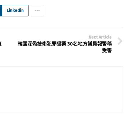
Linkedin
Next Article
東
韓國深偽技術犯罪猖獗 30名地方議員報警稱
受害