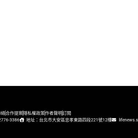
聯絡
合作提案
隱私權政策
作者聲明
訂閱
776-3386
地址：台北市大安區忠孝東路四段221號12樓
lifenews.