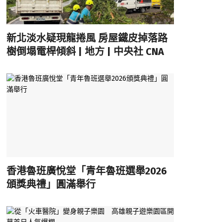
新北淡水疑現龍捲風 房屋鐵皮掉落路
樹倒塌電桿傾斜 | 地方 | 中央社 CNA
香港魯班廣悅堂「青年魯班選舉2026
頒獎典禮」圓滿舉行