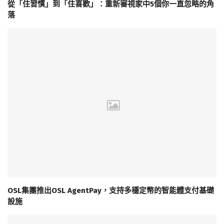
從「住習慣」到「住喜歡」：重新審視家中5個你一直忽略的角
落
OSL集團推出OSL AgentPay，支持多穩定幣的智能體支付基礎
設施