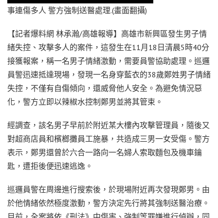
事連傷多人 警方強制送醫處理.(畫面翻攝)
【記者爆料網 林承瀚/高雄報導】高雄市新興區發生男子情
緒失控、攻擊多人的案件，這發生在11月18日清晨5時40分
接獲報案，稱一名男子情緒激動，需要員警協助處理。巡邏
員警迅速抵達現場，發現一名身穿藍衣的38歲鄭姓男子情緒
失控，不僅有自傷傾向，還威脅他人安全。為避免情況惡
化，警方立即以辣椒水控制鄭男並將其管束。
經調查，該名男子早前於附近某大樓內攻擊管理員，隨後又
對超商店員和檳榔攤員工施暴，共造成三男一女受傷。警方
表示，鄭男還曾於六合一路向一名婦人索取麵包及機車鑰
匙，遭拒後便迅速逃逸。
巡邏員警在周邊進行搜索後，於現場附近再次發現鄭男。由
於他情緒依然極度激動，警方決定先行將其強制送醫治療。
目前，全案將依《刑法》中傷害、強制等罪嫌進行偵辦，同