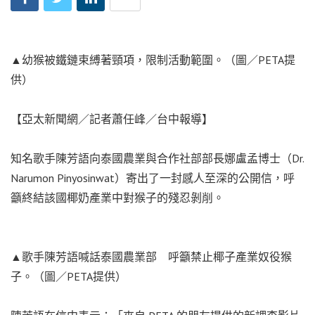
▲幼猴被鐵鏈束縛著頸項，限制活動範圍。（圖／PETA提
供）
【亞太新聞網／記者蕭任峰／台中報導】
知名歌手陳芳語向泰國農業與合作社部部長娜盧孟博士（Dr.
Narumon Pinyosinwat）寄出了一封感人至深的公開信，呼
籲終結該國椰奶產業中對猴子的殘忍剝削。
▲歌手陳芳語喊話泰國農業部 呼籲禁止椰子產業奴役猴
子。（圖／PETA提供）