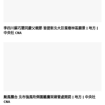
李四川蘇巧慧同慶父親節 皆提新北大巨蛋樹林區願景 | 地方 |
中央社 CNA
颱風襲台 北市強風吹倒圍籬鷹架建管處開罰 | 地方 | 中央社
CNA