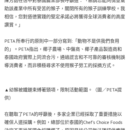
陳芳語在信中對泰國農業部長呼籲道：「懇請您能同情並幫
助該產業中所有受苦的猴子，關閉所有的猴子訓練學校。我
相信，您對道德實踐的堅定承諾必將獲得全球消費者的高度
讚賞。」
PETA 所奉行的原則中一部分寫到:「動物不是供我們食用
的」。PETA指出，椰子農場、中盤商、椰子產品製造商和
泰國政府實際上同流合污，通過謊言和不可靠的審核機制誤
導消費者，而非積極尋求不使用猴子勞工的採摘方式。
▲幼猴被鐵鏈束縛著頸項，限制活動範圍。（圖／PETA提
供）
在聽取了PETA的呼籲後，多家企業已經採取了重要措施以
確保人道採購。例如，總部位於泰國的Chef’s Choice Foods