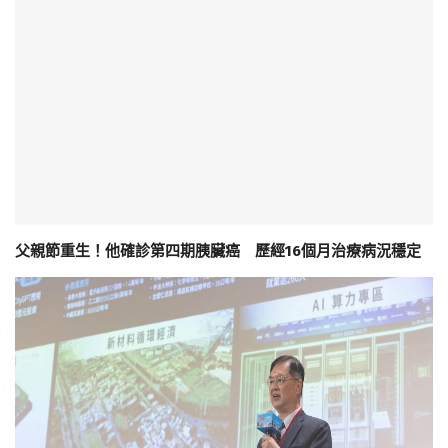
父親節重生！他確診第四期胰臟癌 歷經16個月治療病況穩定