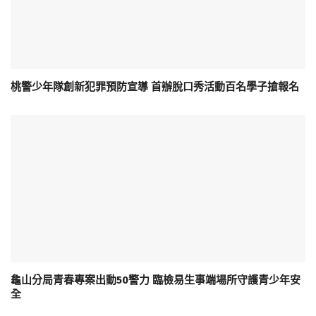
桃警少年隊創新犯罪預防宣導 首辦脫口秀活動百名學子搶報名
龜山分局青春專案出動50警力 臨檢易生事端場所守護青少年安
全