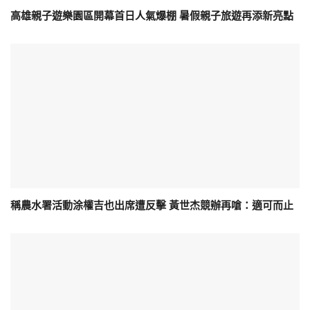
高雄親子遊樂園區開幕首日人氣爆棚 暑假親子旅遊再添新亮點
稱農水署活動涂權吉也出席遭反擊 黃世杰競辦再嗆：適可而止