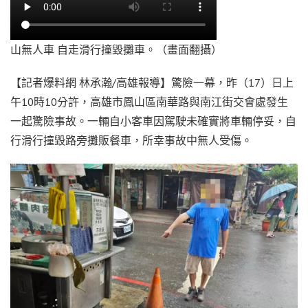
山無人車 自走滑行撞毀攤車。（畫面翻攝）
【記者爆料網 林承瀚/高雄報導】驚險一幕，昨（17）日上
午10時10分許，高雄市鳳山區南華路與南江街交會處發生
一起驚險事故。一輛自小客車因駕駛未確實將車輛停妥，自
行滑行撞毀路旁攤販餐車，所幸事故中無人受傷。