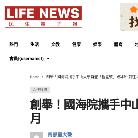
熱門
生活
文教
健康
娛樂
體育
會員({username})
Home
創舉！國海院攜手中山大學首登「極星號」破冰船 前往
合作媒體
創舉！國海院攜手中
月
南部最大聲