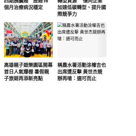
四期胰臟癌 歷經16
轉型資源 偕同企業
個月治療病況穩定
加速低碳轉型、提升國
際競爭力
高雄親子遊樂園區開幕
稱農水署活動涂權吉也
首日人氣爆棚 暑假親
出席遭反擊 黃世杰競
子旅遊再添新亮點
辦再嗆：適可而止