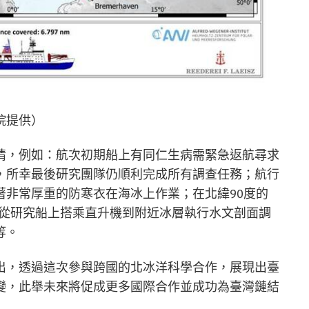
院提供）
情，例如：航次初期船上有同仁生病需緊急返航尋求
，所幸最後研究團隊仍順利完成所有調查任務；航行
著非常厚重的防寒衣在海冰上作業；在北緯90度的
研活動；從研究船上搭乘直升機到附近冰層執行水文剖面調
等。
出，透過這次參與跨國的北冰洋科學合作，展現出臺
變，此舉未來將促成更多國際合作並成功為臺灣鏈結