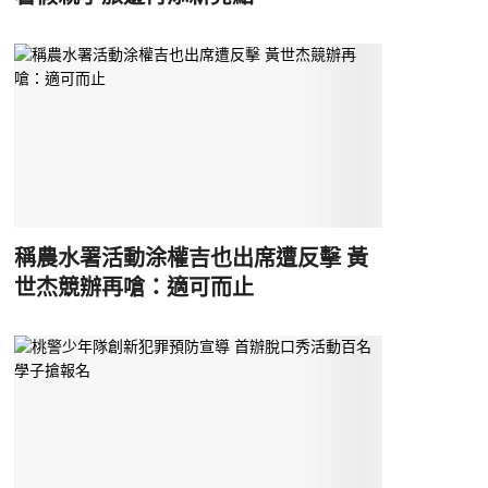
稱農水署活動涂權吉也出席遭反擊 黃
世杰競辦再嗆：適可而止