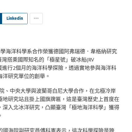
Linkedin
大學海洋科學系合作榮獲德國阿弗瑞德．韋格納研究
臺灣搭乘國際知名的「極星號」破冰船(RV
冰洋海域進行2個月的海洋科學探險，透過實地參與海洋科
海洋研究單位的創舉。
國海院、中央大學與波蘭哥白尼大學合作，在北極冷岸
極地研究站且掛上國旗牌匾，這是臺灣歷史上首度在
，深入北冰洋研究，凸顯臺灣「極地海洋科學」獲得
。
H2)的國海院副研究員傅科憲表示，這次科學探險是跨