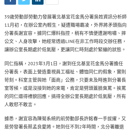
39歲勞動部勞動力發展署北基宜花金馬分署吳姓資訊分析師
11月初，在辦公室內輕生，疑遭職場霸凌，外界將矛頭指向
分署長謝宜容。據同仁爆料指控，稍有不慎便遭謝咆嘯、摔
公文、人身攻擊，她經常透過LINE在非工作時段交辦任務，
讓辦公室長期處於低氣壓，更讓同仁時刻處於緊繃的狀態。
同仁指稱，2023年3月1日，謝到任北基宜花金馬分署擔任
分署長，表面上營造重視員工福祉、體恤同仁的假象，實則
苛刻。科室主管與她「面商」公務，只要未及時進到分署長
室等候，或是沒接到她的來電，肯定是劈頭蓋臉臭罵。挨罵
的同仁還得禮貌回應，搞得全辦公室長期處於低氣壓，所有
人敢怒不敢言。
據悉，謝宜容為陳菊系統的前勞動部長許銘春一手拔擢，又
是勞發署長蔡孟良愛將。她到任不到2年時間，北分署離退