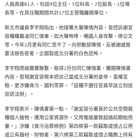
人員高達81人，包括9位主任、5位科長、2位股長、1位場
長等，在其任職期間共計17位主管職離開單位。
新北市議員李宇翔指出，他接獲大量陳情內容，皆控訴謝宜
容種種霸凌同仁情事，如大聲咆哮、嘲諷人身攻擊、摔公文
等。今年2月更有同仁受不了，向勞動部陳情，反被謝威脅
要法辦告密者，企圖製造北分署的白色恐怖。
李宇翔透過層層聯繫，取得2月份同仁陳情書，攤開陳情書
內容，發現謝宜容根本把自己當成北分署的皇帝，濫權至
極，更涉嫌貪污、圖利等罪，「這種不適任官員早該立刻拔
官送法辦」。
李宇翔表示，陳情書第一點，「謝宜容分署長於公共空間栽
種個人植物，運用公家資源外，又用電過量致超過前期始用
量。」涉嫌《貪污治罪條例》第四條第一款竊取或侵占公用
或公有器材、財物者、第六條第三款竊取或侵占職務上持有