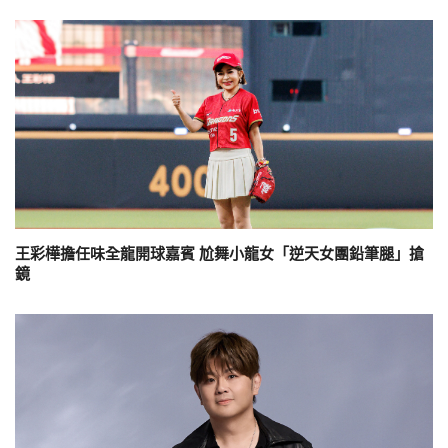
王彩樺擔任味全龍開球嘉賓 尬舞小龍女「逆天女團鉛筆腿」搶
鏡