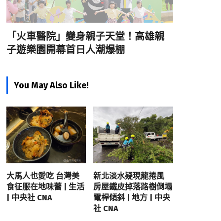
「火車醫院」變身親子天堂！高雄親
子遊樂園開幕首日人潮爆棚
You May Also Like!
大馬人也愛吃 台灣美
新北淡水疑現龍捲風
食征服在地味蕾 | 生活
房屋鐵皮掉落路樹倒塌
| 中央社 CNA
電桿傾斜 | 地方 | 中央
社 CNA