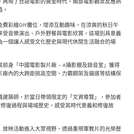
，再現了台語電影的黃金時代。兩部電影觀眾反應熱
值。
費彩繪DIY攤位，增添互動趣味。在涼爽的秋日午
享受音樂演出、戶外野餐與電影欣賞，這場別具意義
為一個讓人感受文化歷史與現代休閒生活融合的場
前身「中國電影製片廠 – A攝影棚及錄音室」獲得
片廠內的大跨距挑高空間、力霸鋼架及貓道等結構保
儀建築師，於當日帶領限定的「文資導覽」，參加者
室修復過程與場域歷史，感受其時代意義和修復故
」放映活動進入大眾視野，透過重現軍教片的光榮歷