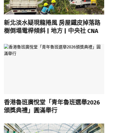
新北淡水疑現龍捲風 房屋鐵皮掉落路
樹倒塌電桿傾斜 | 地方 | 中央社 CNA
香港魯班廣悅堂「青年魯班選舉2026
頒獎典禮」圓滿舉行