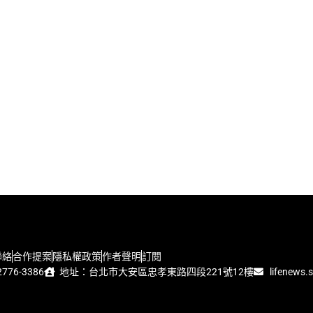
聯絡
合作提案
隱私權政策
作者聲明
訂閱
776-3386
地址：台北市大安區忠孝東路四段221號12樓
lifenews.