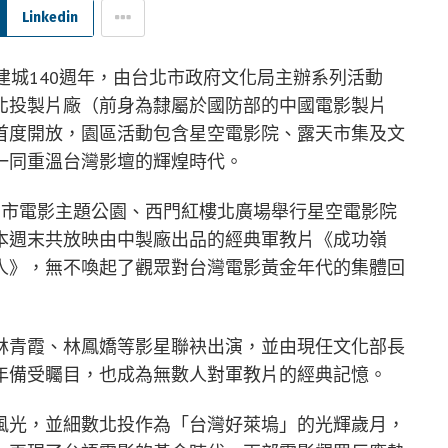
Linkedin
建城140週年，由台北市政府文化局主辦系列活動
北投製片廠（前身為隸屬於國防部的中國電影製片
首度開放，園區活動包含星空電影院、露天市集及文
一同重溫台灣影壇的輝煌時代。
北市電影主題公園、西門紅樓北廣場舉行星空電影院
本週末共放映由中製廠出品的經典軍教片《成功嶺
人》，無不喚起了觀眾對台灣電影黃金年代的集體回
林青霞、林鳳嬌等影星聯袂出演，並由現任文化部長
年備受矚目，也成為無數人對軍教片的經典記憶。
風光，並細數北投作為「台灣好萊塢」的光輝歲月，