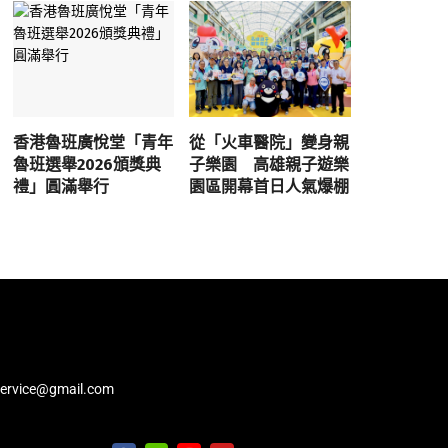
香港魯班廣悅堂「青年
從「火車醫院」變身親
魯班選舉2026頒獎典
子樂園 高雄親子遊樂
禮」圓滿舉行
園區開幕首日人氣爆棚
service@gmail.com