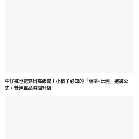
牛仔褲也能穿出高級感！小個子必知的「版型×比例」選褲公
式，普通單品瞬間升級