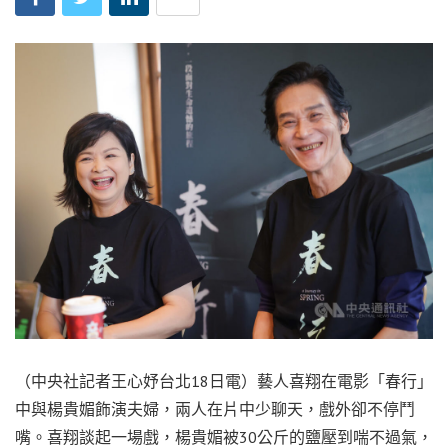
（中央社記者王心妤台北18日電）藝人喜翔在電影「春行」
中與楊貴媚飾演夫婦，兩人在片中少聊天，戲外卻不停鬥
嘴。喜翔談起一場戲，楊貴媚被30公斤的鹽壓到喘不過氣，