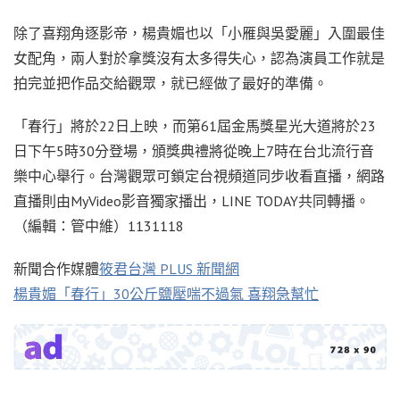
除了喜翔角逐影帝，楊貴媚也以「小雁與吳愛麗」入圍最佳
女配角，兩人對於拿獎沒有太多得失心，認為演員工作就是
拍完並把作品交給觀眾，就已經做了最好的準備。
「春行」將於22日上映，而第61屆金馬獎星光大道將於23
日下午5時30分登場，頒獎典禮將從晚上7時在台北流行音
樂中心舉行。台灣觀眾可鎖定台視頻道同步收看直播，網路
直播則由MyVideo影音獨家播出，LINE TODAY共同轉播。
（編輯：管中維）1131118
新聞合作媒體
筱君台灣 PLUS 新聞網
楊貴媚「春行」30公斤鹽壓喘不過氣 喜翔急幫忙