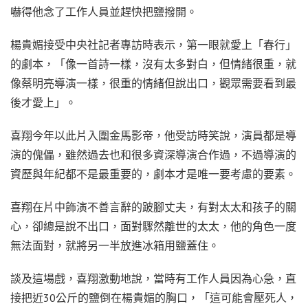
嚇得他念了工作人員並趕快把鹽撥開。
楊貴媚接受中央社記者專訪時表示，第一眼就愛上「春行」
的劇本，「像一首詩一樣，沒有太多對白，但情緒很重，就
像蔡明亮導演一樣，很重的情緒但說出口，觀眾需要看到最
後才愛上」。
喜翔今年以此片入圍金馬影帝，他受訪時笑說，演員都是導
演的傀儡，雖然過去也和很多資深導演合作過，不過導演的
資歷與年紀都不是最重要的，劇本才是唯一要考慮的要素。
喜翔在片中飾演不善言辭的跛腳丈夫，有對太太和孩子的關
心，卻總是說不出口，面對驟然離世的太太，他的角色一度
無法面對，就將另一半放進冰箱用鹽蓋住。
談及這場戲，喜翔激動地說，當時有工作人員因為心急，直
接把近30公斤的鹽倒在楊貴媚的胸口，「這可能會壓死人，