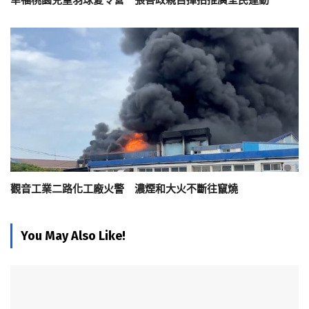
幸福桃園兒童羽球夏令營 張善政親自揮拍推廣全民運動
觀音工業二路化工廠火警 濃煙和大火不斷往竄燒
You May Also Like!