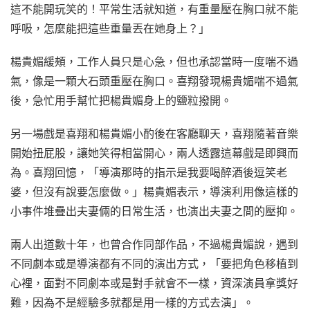
這不能開玩笑的！平常生活就知道，有重量壓在胸口就不能
呼吸，怎麼能把這些重量丟在她身上？」
楊貴媚緩頰，工作人員只是心急，但也承認當時一度喘不過
氣，像是一顆大石頭重壓在胸口。喜翔發現楊貴媚喘不過氣
後，急忙用手幫忙把楊貴媚身上的鹽粒撥開。
另一場戲是喜翔和楊貴媚小酌後在客廳聊天，喜翔隨著音樂
開始扭屁股，讓她笑得相當開心，兩人透露這幕戲是即興而
為。喜翔回憶，「導演那時的指示是我要喝醉酒後逗笑老
婆，但沒有說要怎麼做。」楊貴媚表示，導演利用像這樣的
小事件堆疊出夫妻倆的日常生活，也演出夫妻之間的壓抑。
兩人出道數十年，也曾合作同部作品，不過楊貴媚說，遇到
不同劇本或是導演都有不同的演出方式，「要把角色移植到
心裡，面對不同劇本或是對手就會不一樣，資深演員拿獎好
難，因為不是經驗多就都是用一樣的方式去演」。