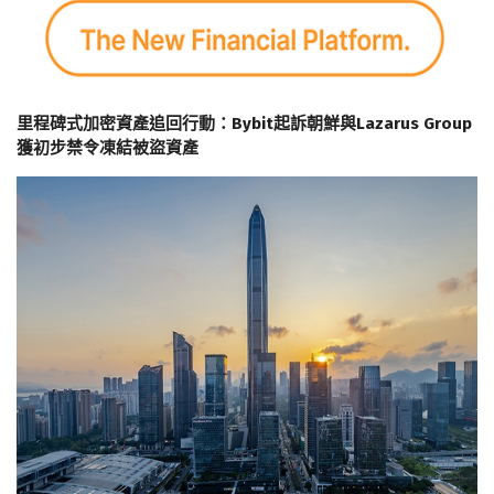
里程碑式加密資產追回行動：Bybit起訴朝鮮與Lazarus Group
獲初步禁令凍結被盜資產