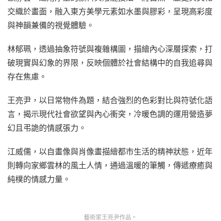
交織於畫面，融入東方美學元素如水墨與膠彩，呈現高彩度
與神韻兼備的視覺體驗。
林郁珮，透過抽象符號與複雜構圖，描繪內心深層探索，打
破現實與幻象的界限，反映個體於社會結構中的自我追尋與
存在焦慮。
王亮尹，以日常物件為題，結合強烈的色彩對比與符號化語
言，揭示現代社會欲望與內心衝突，冷暖色調的運用營造夢
幻且弔詭的情感張力。
江威儒，以自畫像與肖像畫描繪都市生活的精神狀態，近年
則轉向家鄉雲林的風土人情，通過溫暖的筆觸，傳遞療癒與
純樸的情感力量。
藝術家王亮尹作品。