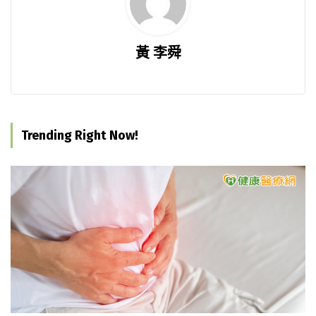
黃 李舜
Trending Right Now!