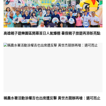
高雄親子遊樂園區開幕首日人氣爆棚 暑假親子旅遊再添新亮點
稱農水署活動涂權吉也出席遭反擊 黃世杰競辦再嗆：適可而止