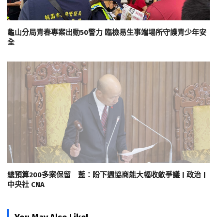
龜山分局青春專案出動50警力 臨檢易生事端場所守護青少年安
全
總預算200多案保留 藍：盼下週協商能大幅收斂爭議 | 政治 |
中央社 CNA