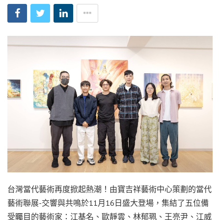
台灣當代藝術再度掀起熱潮！由寶吉祥藝術中心策劃的當代
藝術聯展-交響與共鳴於11月16日盛大登場，集結了五位備
受矚目的藝術家：江基名、歐靜雲、林郁珮、王亮尹、江威