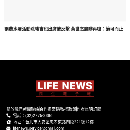
稱農水署活動涂權吉也出席遭反擊 黃世杰競辦再嗆：適可而止
關於我們
新聞聯絡
合作提案
隱私權政策
作者聲明
訂閱
電話：(02)2776-3386
地址：台北市大安區忠孝東路四段221號12樓
lifenews.service@gmail.com