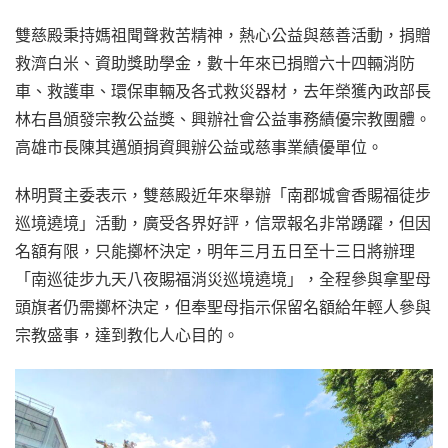
雙慈殿秉持媽祖聞聲救苦精神，熱心公益與慈善活動，捐贈
救濟白米、資助獎助學金，數十年來已捐贈六十四輛消防
車、救護車、環保車輛及各式救災器材，去年榮獲內政部長
林右昌頒發宗教公益獎、興辦社會公益事務績優宗教團體。
高雄市長陳其邁頒捐資興辦公益或慈事業績優單位。
林明賢主委表示，雙慈殿近年來舉辦「南郡城會香賜福徒步
巡境遶境」活動，廣受各界好評，信眾報名非常踴躍，但因
名額有限，只能擲杯決定，明年三月五日至十三日將辦理
「南巡徒步九天八夜賜福消災巡境遶境」，全程參與拿聖母
頭旗者仍需擲杯決定，但奉聖母指示保留名額給年輕人參與
宗教盛事，達到教化人心目的。