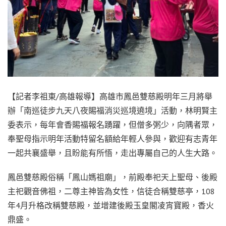
【記者李祖東/高雄報導】高雄市鳳邑雙慈殿明年三月將舉
辦「南巡徒步九天八夜賜福消災巡境遶境」活動，林明賢主
委表示，每年會香賜福報名踴躍，但僧多粥少，向隅者眾，
奉聖母指示明年活動特留名額給年輕人參與，歡迎有志青年
一起共襄盛舉，且盼能有所悟，走出專屬自己的人生大路。
鳳邑雙慈殿俗稱「鳳山媽祖廟」，前殿奉祀天上聖母、後殿
主祀觀音佛祖，二尊主神皆為女性，信徒合稱雙慈亭，108
年4月升格改稱雙慈殿，並增建後殿玉皇閣凌宵寶殿，香火
鼎盛。