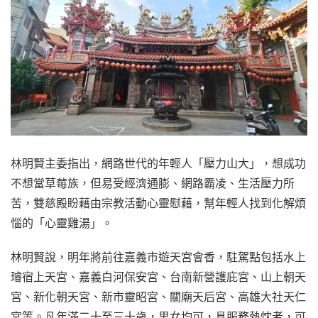
林明賢主委指出，網路世代的年輕人「壓力山大」，想成功
不想當草莓族，但易受經濟通膨、網路霸凌、生活壓力所
苦，雙慈殿盼藉由宗教活動心靈慰藉，幫年輕人找到化解煩
惱的「心靈雞湯」。
林明賢說，明年將前往嘉義市遊天宮會香，駐駕點包括水上
璿宿上天宮、嘉義白河保安宮、台南新營護庇宮、山上朝天
宮、新化朝天宮、新市靈昭宮、關廟天后宮、高雄大社天仁
宮等。凡年滿二十至三十歲，男女均可，具服務熱忱者，可