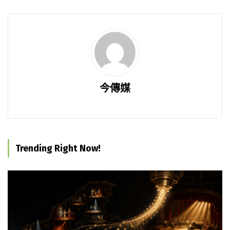
今傳媒
Trending Right Now!