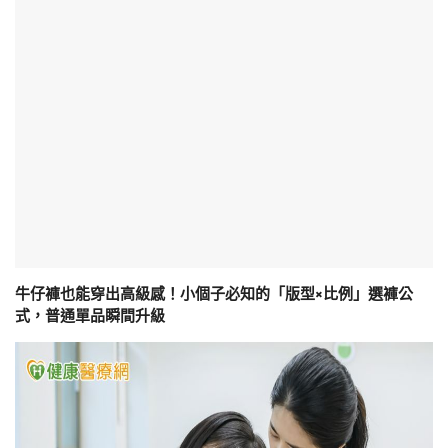
牛仔褲也能穿出高級感！小個子必知的「版型×比例」選褲公
式，普通單品瞬間升級