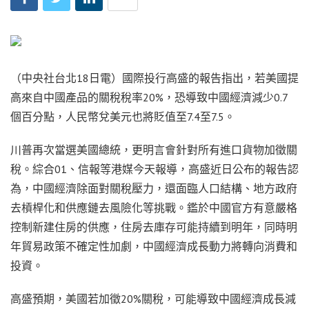
（中央社台北18日電）國際投行高盛的報告指出，若美國提
高來自中國產品的關稅稅率20%，恐導致中國經濟減少0.7
個百分點，人民幣兌美元也將貶值至7.4至7.5。
川普再次當選美國總統，更明言會針對所有進口貨物加徵關
稅。綜合01、信報等港媒今天報導，高盛近日公布的報告認
為，中國經濟除面對關稅壓力，還面臨人口結構、地方政府
去槓桿化和供應鏈去風險化等挑戰。鑑於中國官方有意嚴格
控制新建住房的供應，住房去庫存可能持續到明年，同時明
年貿易政策不確定性加劇，中國經濟成長動力將轉向消費和
投資。
高盛預期，美國若加徵20%關稅，可能導致中國經濟成長減