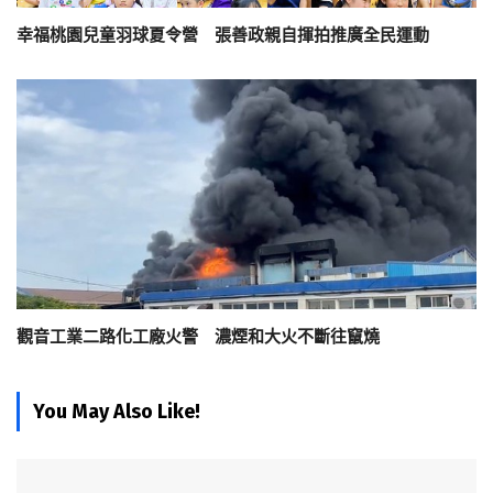
幸福桃園兒童羽球夏令營 張善政親自揮拍推廣全民運動
觀音工業二路化工廠火警 濃煙和大火不斷往竄燒
You May Also Like!