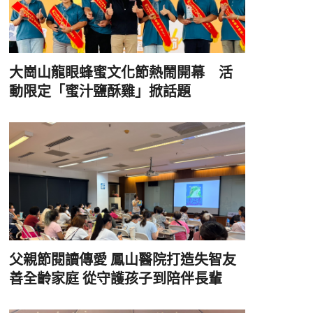
大崗山龍眼蜂蜜文化節熱鬧開幕 活
動限定「蜜汁鹽酥雞」掀話題
父親節閱讀傳愛 鳳山醫院打造失智友
善全齡家庭 從守護孩子到陪伴長輩