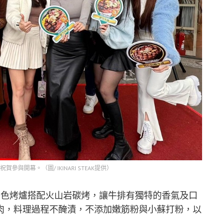
與開幕。（圖/ IKINARI STEAK提供）
進日本特色烤爐搭配火山岩碳烤，讓牛排有獨特的香氣及口
肉，料理過程不醃漬，不添加嫩筋粉與小蘇打粉，以