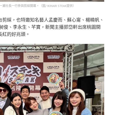
本一瀨社長一行參與剪綵開幕。（圖/ IKINARI STEAK提供）
台剪綵，也特邀知名藝人孟慶而、蘇心甯、楊曉帆、
ho 李昶俊、李永生、芊寶，新聞主播郭岱軒出席桃園開
長紅的好兆頭。