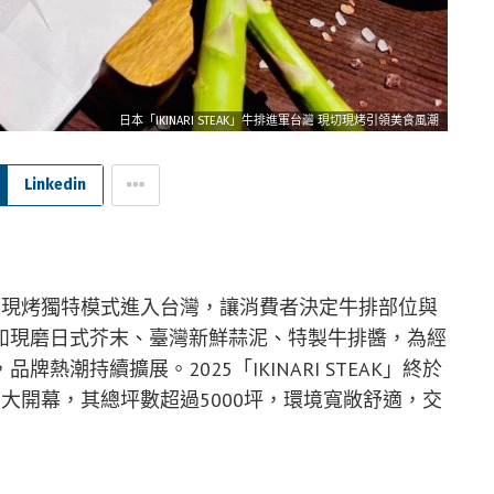
日本「IKINARI STEAK」牛排進軍台灣 現切現烤引領美食風潮
Linkedin
」以現切現烤獨特模式進入台灣，讓消費者決定牛排部位與
如現磨日式芥末、臺灣新鮮蒜泥、特製牛排醬，為經
潮持續擴展。2025「IKINARI STEAK」終於
」盛大開幕，其總坪數超過5000坪，環境寬敞舒適，交