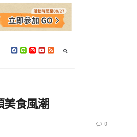
引領美食風潮
0