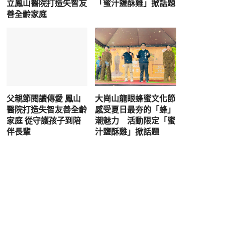
立鳳山醫院打造失智友
「蜜汁鹽酥雞」掀話題
善全齡家庭
父親節閱讀傳愛 鳳山
大崗山龍眼蜂蜜文化節
醫院打造失智友善全齡
感受夏日最夯的「蜂」
家庭 從守護孩子到陪
潮魅力 活動限定「蜜
伴長輩
汁鹽酥雞」掀話題