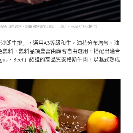
搭配火山岩碳烤，創造獨特香氣口感。（圖/ IKINARI STEAK提供）
日本國產沙朗牛排」，選用A3等級和牛，油花分布均勻、油
色醬料，醬料品項豐富由顧客自由選用，搭配出適合
、Angus、Beef」認證的高品質安格斯牛肉，以濕式熟成