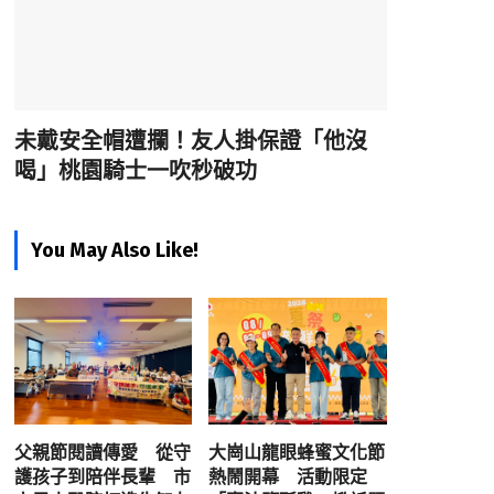
未戴安全帽遭攔！友人掛保證「他沒
喝」桃園騎士一吹秒破功
You May Also Like!
父親節閱讀傳愛 從守
大崗山龍眼蜂蜜文化節
護孩子到陪伴長輩 市
熱鬧開幕 活動限定