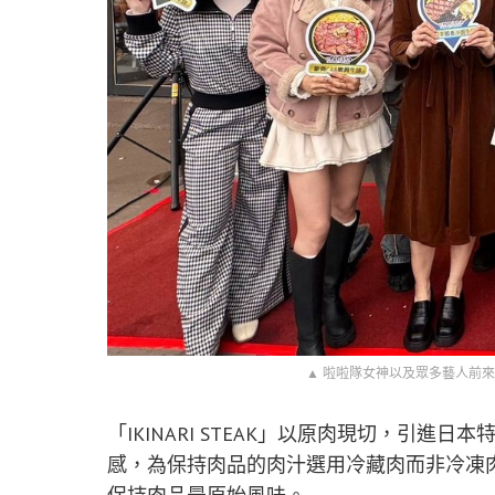
▲ 啦啦隊女神以及眾多藝人前來祝賀參
「IKINARI STEAK」以原肉現切，引
感，為保持肉品的肉汁選用冷藏肉而非冷凍