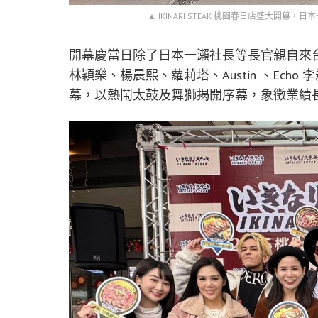
▲ IKINARI STEAK 桃園春日店盛大開幕，日
開幕慶當日除了日本一瀨社長等長官親自來
林穎樂、楊晨熙、蘿莉塔、Austin 、Ec
幕，以熱鬧太鼓及舞獅揭開序幕，象徵業績