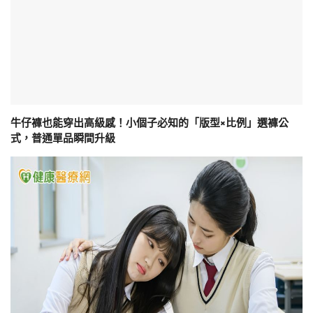
牛仔褲也能穿出高級感！小個子必知的「版型×比例」選褲公
式，普通單品瞬間升級