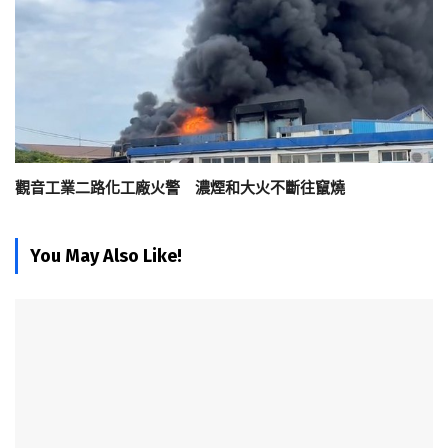
觀音工業二路化工廠火警 濃煙和大火不斷往竄燒
You May Also Like!