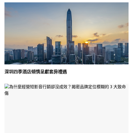
深圳四季酒店傾情呈獻套房禮遇