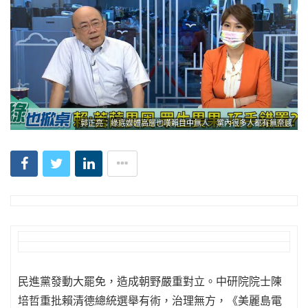
郭正亮：綠底媒體高層也嘆賴目中無人 黨內很多人都有無奈感
民進黨發動大罷免，造成朝野嚴重對立。中研院院士陳
培哲重批賴清德總統選舉有術，治理無方，《美麗島電