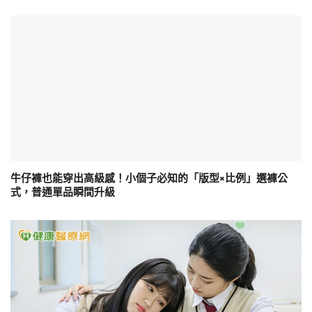
牛仔褲也能穿出高級感！小個子必知的「版型×比例」選褲公
式，普通單品瞬間升級