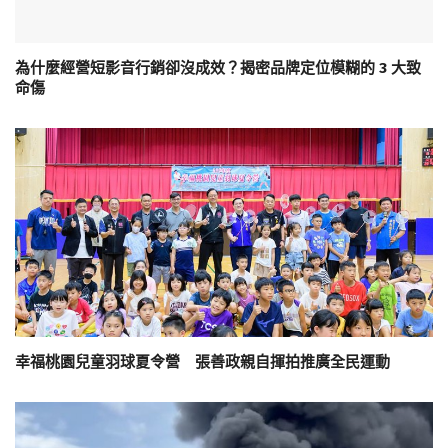
為什麼經營短影音行銷卻沒成效？揭密品牌定位模糊的 3 大致
命傷
幸福桃園兒童羽球夏令營 張善政親自揮拍推廣全民運動