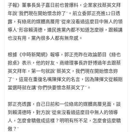
子報》董事長吳子嘉日前也曾爆料，企業家找蔡英文拜
年說“我們現在開始懷念妳了”。前立委郭正亮進12日透
露，有綠底的媒體高層用“從來沒看過這麼目中無人的領
導人”形容賴清德，連民進黨內都不知道怎麼辦，跟賴講
也沒有用，黨內很多人都有無奈感。
根據《中時新聞網》報導，郭正亮昨在政論節目《綠也
掀桌》表示，他的好友、商總理事長許舒博過年去跟蔡
英文拜年，第一句就說“蔡英文，我們現在開始懷念妳
了”，這是在重復名嘴陳揮文的名言，因為陳揮文從賴剛
當選時就在講“你們快要懷念蔡英文了”。
郭正亮透露，自己日前和一位綠底的媒體高層見面，談
到賴清德時，對方說“從來沒看過這麼目中無人的領導
人，怎麼會驕傲成這樣？明明有所不足，怎麼會這麼驕
傲？”