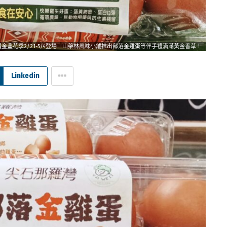
金盞花季2/21-5/4登場 山藥林風味小舖推出部落金雞蛋等伴手禮滿滿黃金香草！
Linkedin