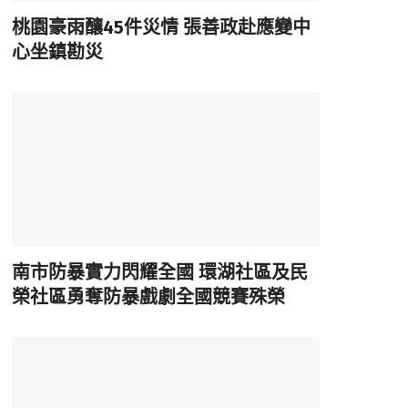
桃園豪雨釀45件災情 張善政赴應變中
心坐鎮勘災
南市防暴實力閃耀全國 環湖社區及民
榮社區勇奪防暴戲劇全國競賽殊榮