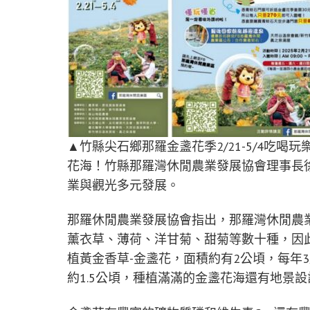
▲竹縣尖石鄉那羅金盞花季2/21-5/4吃
花海！竹縣那羅灣休閒農業發展協會理事長徐
業與觀光多元發展。
那羅休閒農業發展協會指出，那羅灣休閒農
薰衣草、薄荷、洋甘菊、甜菊等數十種，因此
植黃金香草-金盞花，面積約有2公頃，每年
約1.5公頃，種植滿滿的金盞花海還有地景