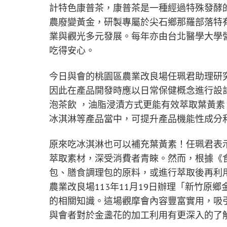
計特色康普茶，康普茶是一種經過特殊發酵
農廢變黃金，研製專屬於尖石鄉那羅部落特
業與觀光多元發展。每年亦由台北醫學大學
吃得安心。
今日與會的桃園區農業改良場任珮君助理研
因此在產品開發時應以日常保健概念進行設
泡茶飲 ，油脂浸漬方式更能有效萃取葉黃
冰淇淋等產品當中，可提升產品機能性成分
原來吃冰淇淋也可以補充葉黃素！任珮君表
萃取素材，深受消費者青睞。然而，根據《
包、膳食調理包的原料，或進行萃取後再利
農業改良場113年11月19日辦理「新竹
的相關知識。這場觀摩會內容豐富實用，吸
與會者對於金盞花的加工利用有更深入的了