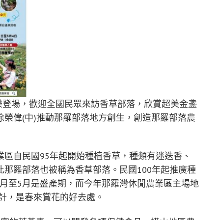
喝玩樂登場，歡迎全國民眾來訪香草部落，欣賞超美金盞
榮偉(中)推動那羅部落地方創生，創造那羅部落農
業區自民國95年起開始種植香草，種類有迷迭香、
那羅部落也被稱為香草部落。民國100年起推廣種
3月至5月是盛產期，而今年那羅灣休閒農業區主場地
設計，是春來賞花的好去處。