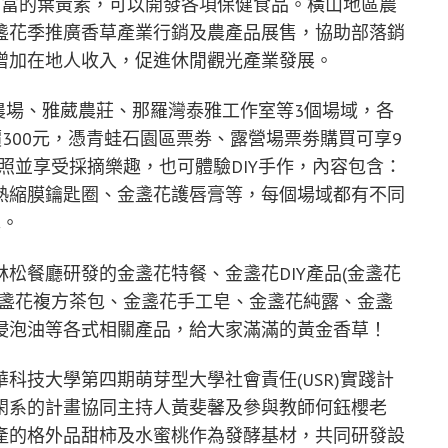
豐富的葉黃素，可以開發各項保健食品。橫山地區農
盞花季推廣香草產業行銷及農產品展售，協助部落銷
增加在地人收入，促進休閒觀光產業發展。
松農場、雅葳農莊、那羅灣泰雅工作室等3個場域，各
價300元，憑青蛙石園區票劵、露營場票劵購買可享9
照並享受採摘樂趣，也可體驗DIY手作，內容包含：
熱縮膜鑰匙圈、金盞花護唇膏等，每個場域都有不同
擇。
松餐廳研發的金盞花特餐、金盞花DIY產品(金盞花
金盞花複方茶包、金盞花手工皂、金盞花純露、金盞
浸泡油等各式相關產品，給大家滿滿的黃金香草！
科技大學第四期萌芽型大學社會責任(USR)實踐計
閑系的計畫協同主持人黃斐馨及參與教師何鈺櫻老
產的格外品甜柿及水蜜桃作為發酵基材，共同研發設