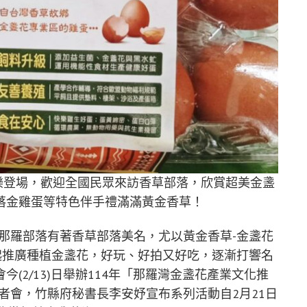
喝玩樂登場，歡迎全國民眾來訪香草部落，欣賞超美金盞
落金雞蛋等特色伴手禮滿滿黃金香草！
那羅部落有著香草部落美名，尤以黃金香草-金盞花
起推廣種植金盞花，好玩、好拍又好吃，逐漸打響名
(2/13)日舉辦114年「那羅灣金盞花產業文化推
者會，竹縣府秘書長李安妤宣布系列活動自2月21日