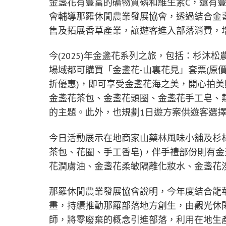
金盞花有豐富的礦物質磷和維生素C，還有
會輔導那羅休閒農業發展協會，透過結合金
售及拓展香草產業，讓遊客進入部落消費，
今(2025)年金盞花系列之旅，包括：杉沐
場域都可購買「金盞花-山裏花見」套票(原
折優惠)，即可享受金盞花海之美，開心拍美
金盞花茶包、金盞花頭圈、金盞花手工皂、
的主題。此外，也規劃1日遊方案供遊客選
今日活動展示在地商家山藥林風味小舖及杉林
茶包、花圈、手工香皂)，伴手禮部份則有
花潤膚油、金盞花柔敏隔離化妝水、金盞花
那羅休閒農業發展協會說明，今年度結合龍華
畫，持續推動那羅部落地方創生，由觀光休
師，將零廢棄的概念引進部落，利用在地生