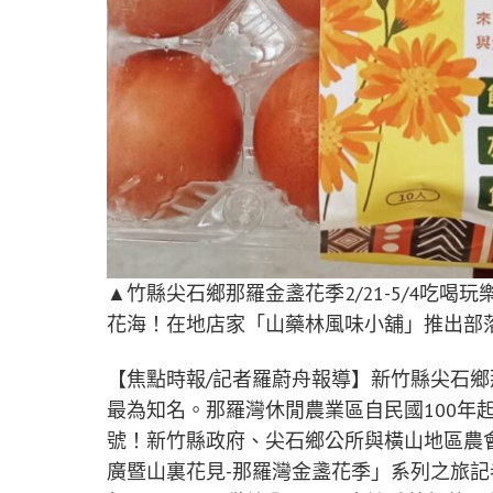
▲竹縣尖石鄉那羅金盞花季2/21-5/4吃
花海！在地店家「山藥林風味小舖」推出部
【焦點時報/記者羅蔚舟報導】新竹縣尖石鄉
最為知名。那羅灣休閒農業區自民國100年
號！新竹縣政府、尖石鄉公所與橫山地區農會今
廣暨山裏花見-那羅灣金盞花季」系列之旅記