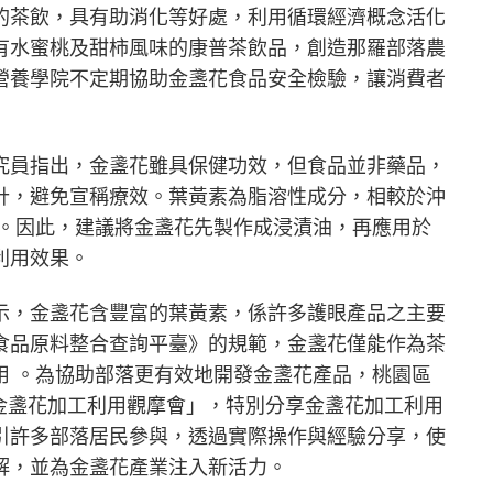
的茶飲，具有助消化等好處，利用循環經濟概念活化
有水蜜桃及甜柿風味的康普茶飲品，創造那羅部落農
營養學院不定期協助金盞花食品安全檢驗，讓消費者
究員指出，金盞花雖具保健功效，但食品並非藥品，
計，避免宣稱療效。葉黃素為脂溶性成分，相較於沖
素。因此，建議將金盞花先製作成浸漬油，再應用於
利用效果。
示，金盞花含豐富的葉黃素，係許多護眼產品之主要
食品原料整合查詢平臺》的規範，金盞花僅能作為茶
用 。為協助部落更有效地開發金盞花產品，桃園區
原鄉金盞花加工利用觀摩會」，特別分享金盞花加工利用
引許多部落居民參與，透過實際操作與經驗分享，使
解，並為金盞花產業注入新活力。