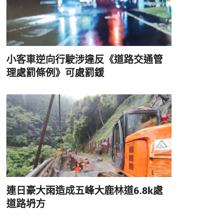
小客車逆向行駛涉違反《道路交通管
理處罰條例》可處罰鍰
連日豪大雨造成五峰大鹿林道6.8k處
道路坍方