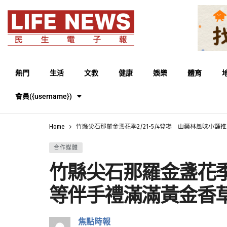
熱門
生活
文教
健康
娛樂
體育
會員({username})
Home
竹縣尖石那羅金盞花季2/21-5/4登場 山藥林風味小
合作媒體
竹縣尖石那羅金盞花季
等伴手禮滿滿黃金香
焦點時報