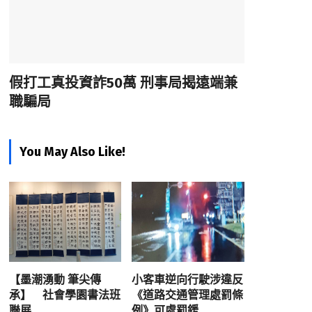
假打工真投資詐50萬 刑事局揭遠端兼
職騙局
You May Also Like!
【墨潮湧動 筆尖傳
小客車逆向行駛涉違反
承】 社會學園書法班
《道路交通管理處罰條
聯展
例》可處罰鍰