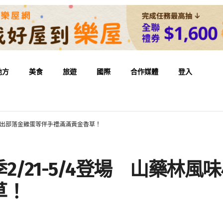
地方
美食
旅遊
國際
合作媒體
登入
舖推出部落金雞蛋等伴手禮滿滿黃金香草！
2/21-5/4登場 山藥林
草！