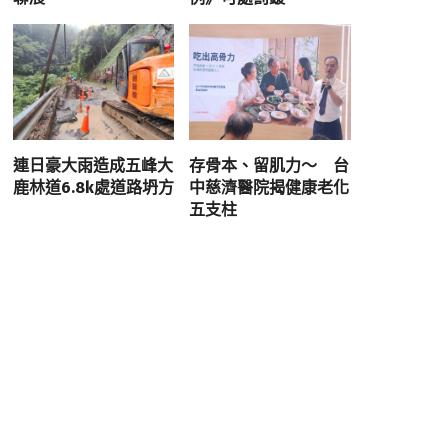
連日豪大雨造成五峰大
存骨本、留肌力～ 台
鹿林道6.8k處道路坍方
中慈濟醫院揭健康老化
五支柱