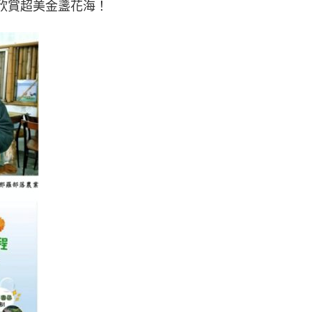
欣賞超美金盞花海！