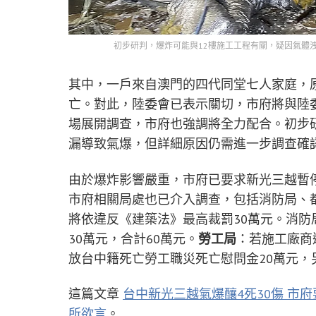
初步研判，爆炸可能與12樓施工工程有關，疑因氣體
其中，一戶來自澳門的四代同堂七人家庭，
亡。對此，陸委會已表示關切，市府將與陸
場展開調查，市府也強調將全力配合。初步
漏導致氣爆，但詳細原因仍需進一步調查確
由於爆炸影響嚴重，市府已要求新光三越暫
市府相關局處也已介入調查，包括消防局、
將依違反《建築法》最高裁罰30萬元。消防
30萬元，合計60萬元。
勞工局
：若施工廠商
放台中籍死亡勞工職災死亡慰問金20萬元，
這篇文章
台中新光三越氣爆釀4死30傷 市
所欲言
。