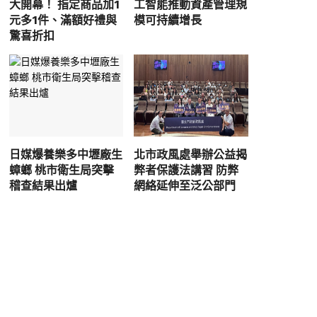
大開幕！ 指定商品加1
工智能推動資產管理規
元多1件、滿額好禮與
模可持續增長
驚喜折扣
日媒爆養樂多中壢廠生
北市政風處舉辦公益揭
蟑螂 桃市衛生局突擊
弊者保護法講習 防弊
稽查結果出爐
網絡延伸至泛公部門