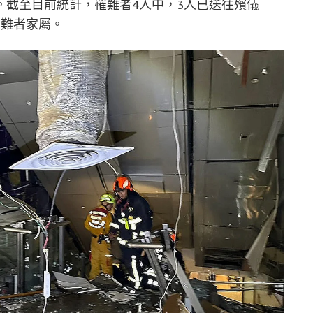
。截至目前統計，罹難者4人中，3人已送往殯儀
罹難者家屬。