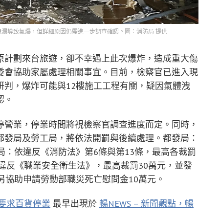
洩漏導致氣爆，但詳細原因仍需進一步調查確認。圖：消防局 提供
原計劃來台旅遊，卻不幸遇上此次爆炸，造成重大傷
委會協助家屬處理相關事宜。目前，檢察官已進入現
研判，爆炸可能與12樓施工工程有關，疑因氣體洩
認。
停營業，停業時間將視檢察官調查進度而定。同時，
都發局及勞工局，將依法開罰與後續處理。都發局：
局：依違反《消防法》第6條與第13條，最高各裁罰
違反《職業安全衛生法》，最高裁罰30萬元，並發
另協助申請勞動部職災死亡慰問金10萬元。
府要求百貨停業
最早出現於
暢NEWS – 新聞觀點，暢