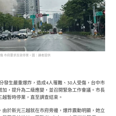
0傷 市府要求百貨停業。圖：讀者提供
0分發生嚴重爆炸，造成4人罹難、30人受傷，台中市
增加，提升為二級應變，並召開緊急工作會議。市長
三越暫時停業，直至調查結束。
，由於新光三越就在市府旁邊，爆炸震動明顯，她立