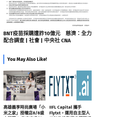
BNT疫苗採購遭詐10億元 慈濟：全力
配合調查 | 社會 | 中央社 CNA
You May Also Like!
高雄義享時尚廣場「小
IIFL Capital 攜手
米之家」授權店8/8盛
Flytxt，運用自主型人