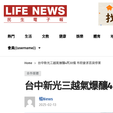
熱門
生活
文教
健康
娛樂
體育
會員({username})
Home
台中新光三越氣爆釀4死30傷 市府要求百貨停業
合作媒體
台中新光三越氣爆釀4
暢News
2025-02-13