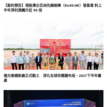
【盈利預告】港股澳企亞洲先鋒娛樂（8400.HK）發盈喜 料上
半年淨利潤飆升近 90 倍
億光泰國新廠正式動土 深化全球供應鏈布局、2027下半年量
產