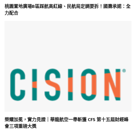
桃園置地廣場B區踩航高紅線、民航局定調要拆！國壽承諾：全
力配合
榮耀加冕，實力見證｜華龍航空一舉斬獲 CFS 第十五屆財經峰
會三項重磅大獎