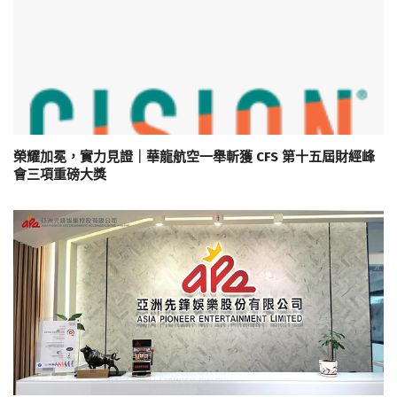
榮耀加冕，實力見證｜華龍航空一舉斬獲 CFS 第十五屆財經峰
會三項重磅大獎