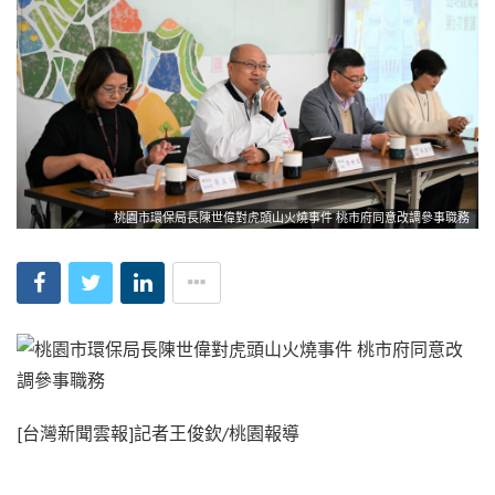
桃園市環保局長陳世偉對虎頭山火燒事件 桃市府同意改調參事職務
[台灣新聞雲報]記者王俊欽/桃園報導