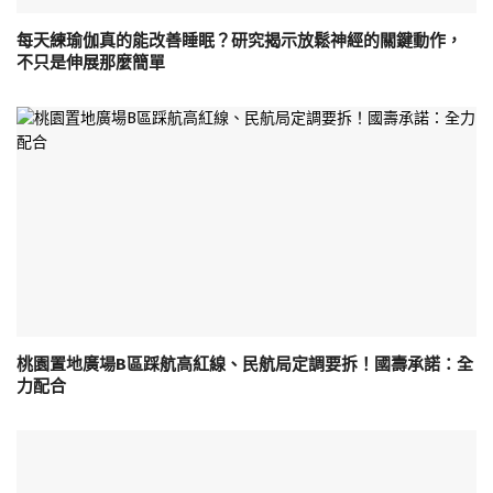
每天練瑜伽真的能改善睡眠？研究揭示放鬆神經的關鍵動作，
不只是伸展那麼簡單
桃園置地廣場B區踩航高紅線、民航局定調要拆！國壽承諾：全
力配合