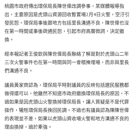
桃園市政府傳出環保局長陳世偉改調參事，某媒體報導指
出，主要原因是虎頭山資源回收暫置場2月4日火警，空汙引
發民怨，環保局事後跟地方包括里長溝通不良，陳世偉也沒
在第一時間或事後疏通民怨，引起市府高層微詞，決定撤
換。
經本報記者王俊欽與陳世偉局長聯絡了解是對於虎頭山二年
三次火警事件也在第一時間與同一會稽掩埋場，而非與里長
們溝通不良。
議員黃家齊認為，環保局平時對議員的反映包括選民服務都
做得還可以，他雖然不知道市政府撤換環保局長的原因，不
過如果是因虎頭山火警換掉環保局長，讓人質疑是不是代罪
操作，犧牲環保局長挽回民調。不過也有議員認為陳陳世偉
的表現並不差，如果以虎頭山資收場火警和地方溝通不良的
理由換掉，過於牽強。