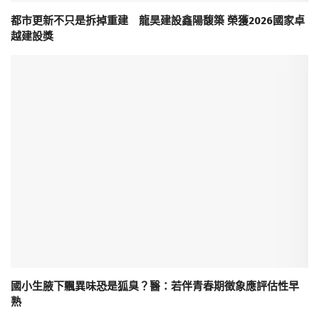
都市更新不只是拆掉重建 龍昊建設鑫陽馥築 榮獲2026國家卓
越建設獎
國小生腋下飄異味恐是狐臭？醫：若伴青春期徵象應評估性早
熟