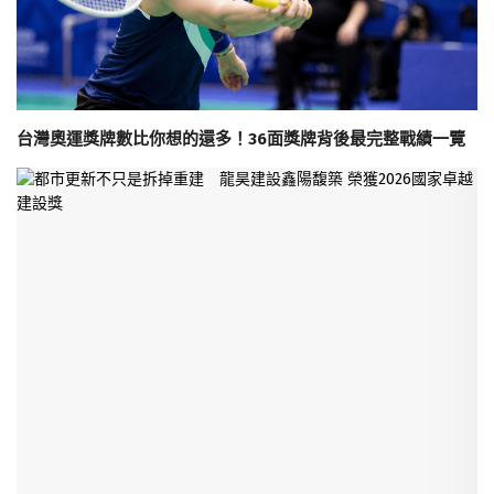
台灣奧運獎牌數比你想的還多！36面獎牌背後最完整戰績一覽