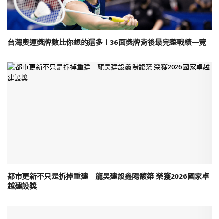
台灣奧運獎牌數比你想的還多！36面獎牌背後最完整戰績一覽
都市更新不只是拆掉重建 龍昊建設鑫陽馥築 榮獲2026國家卓
越建設獎