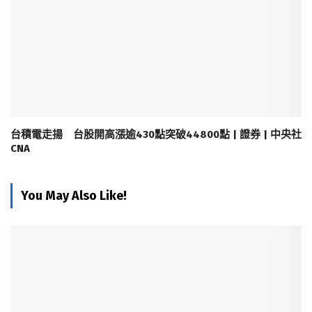
台積電走揚 台股開高漲逾430點突破44800點 | 證券 | 中央社
CNA
You May Also Like!