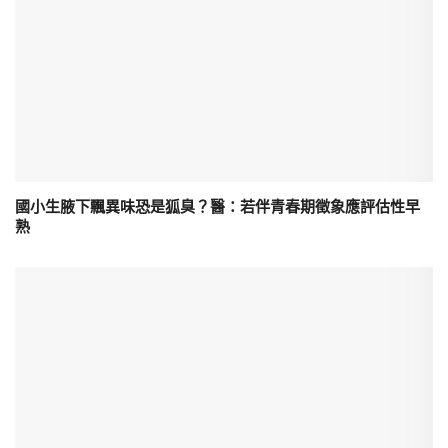
國小生腋下飄異味恐是狐臭？醫：若伴青春期徵象應評估性早
熟