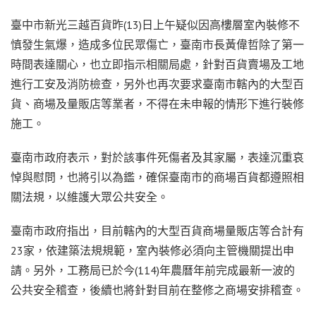
臺中市新光三越百貨昨(13)日上午疑似因高樓層室內裝修不
慎發生氣爆，造成多位民眾傷亡，臺南市長黃偉哲除了第一
時間表達關心，也立即指示相關局處，針對百貨賣場及工地
進行工安及消防檢查，另外也再次要求臺南市轄內的大型百
貨、商場及量販店等業者，不得在未申報的情形下進行裝修
施工。
臺南市政府表示，對於該事件死傷者及其家屬，表達沉重哀
悼與慰問，也將引以為鑑，確保臺南市的商場百貨都遵照相
關法規，以維護大眾公共安全。
臺南市政府指出，目前轄內的大型百貨商場量販店等合計有
23家，依建築法規規範，室內裝修必須向主管機關提出申
請。另外，工務局已於今(114)年農曆年前完成最新一波的
公共安全稽查，後續也將針對目前在整修之商場安排稽查。