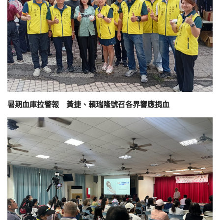
暑期血庫拉警報 黃捷、賴瑞隆號召各界響應捐血