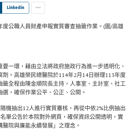
Linkedin
3年度公職人員財產申報實質審查抽籤作業。(圖/高雄
重要一環，藉由立法將政府施政行為進一步透明化、
。高雄榮民總醫院於114年2月14日辦理113年度
抽籤全程由陳金順院長主持，人事室、主計室、社工
抽選，確保作業公平、公正、公開。
例隨機抽出12人進行實質審核，再從中依2%比例抽出
籤名單公告於本院對外網頁，確保資訊公開透明，實
構醫院與廉能永續發展」之理念。