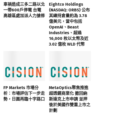
車禍造成三多二路以北
Eightco Holdings
一帶600戶停電 台電
(NASDAQ: ORBS) 公布
高雄區處加派人力搶修
其總持倉量約為 3.78
億美元，當中包括
OpenAI、Beast
Industries、超過
16,000 枚以太幣及近
3.02 億枚 WLD 代幣
FP Markets 市場分
MetaOptics聚焦推進
析：市場評估下一步走
超透鏡商業化 撤回納
勢，日圓再臨十字路口
斯達克上市申請 並押
後於美國作雙重上市之
計劃