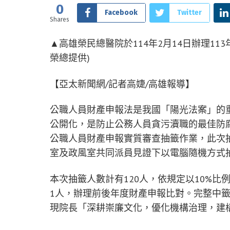
0
Facebook
Twitter
Shares
▲高雄榮民總醫院於114年2月14日辦理11
榮總提供)
【亞太新聞網/記者高婕/高雄報導】
公職人員財產申報法是我國「陽光法案」的
公開化，是防止公務人員貪污瀆職的最佳防腐劑
公職人員財產申報實質審查抽籤作業，此次
室及政風室共同派員見證下以電腦隨機方式
本次抽籤人數計有120人，依規定以10%比
1人，辦理前後年度財產申報比對。完整中
現院長「深耕崇廉文化，優化機構治理，建