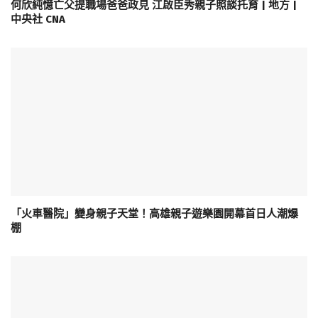
何欣純憶亡父提職場爸爸政見 江啟臣秀親子照談托育 | 地方 |
中央社 CNA
「火車醫院」變身親子天堂！高雄親子遊樂園開幕首日人潮爆
棚