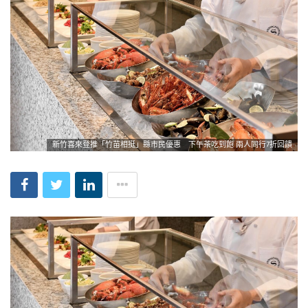
新竹喜來登推「竹苗相挺」縣市民優惠 下午茶吃到飽 兩人同行7折回饋