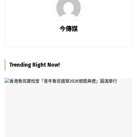
今傳媒
Trending Right Now!