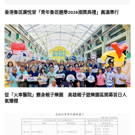
香港魯班廣悅堂「青年魯班選舉2026頒獎典禮」圓滿舉行
從「火車醫院」變身親子樂園 高雄親子遊樂園區開幕首日人
氣爆棚