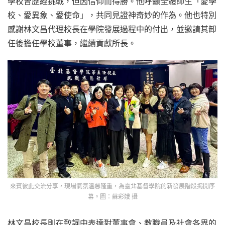
學校曾歷經挑戰，但因信仰而得勝。他呼籲全體師生「愛學
校、愛異象、愛使命」，共同見證神奇妙的作為。他也特別
感謝林文昌代理校長在學院發展過程中的付出，並邀請其卸
任後擔任學校董事，繼續貢獻所長。
來賓彼此交流分享，現場氣氛溫馨隆重，為臺北基督學院的新發展階段揭開序
幕。圖：蘇彩娥 攝
林文昌校長則在致詞中表達對董事會、教職員及社會各界的