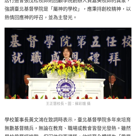
店行道會張茂松牧師則回顧學院創辦人賈嘉美牧師的異象，
強調臺北基督學院是「屬神的學校」，應秉持創校精神，以
熱情回應神的呼召，並為主發光。
王正慧校長。圖：蘇彩娥 攝
學校董事長黃文鴻在致詞時表示，臺北基督學院多年來培育
無數基督精兵，無論在教育、職場或教會皆發光發熱。雖然