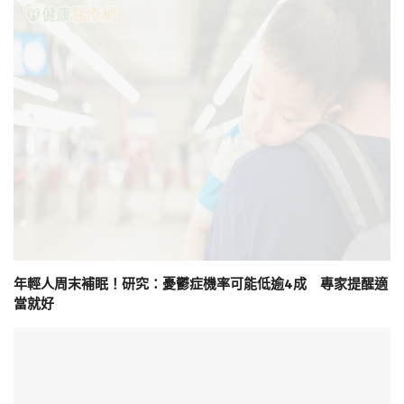
年輕人周末補眠！研究：憂鬱症機率可能低逾4成 專家提醒適
當就好