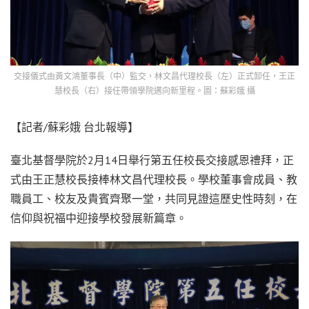
交接儀式由黃文鴻董事長（中）監交，林文昌代理校長（左）正式卸任，王正
慧校長（右）接任帶領學院邁向新里程。圖：蘇彩娥 攝
【記者/蘇彩娥 台北報導】
臺北基督學院於2月14日舉行第五任校長交接感恩禮拜，正
式由王正慧校長接棒林文昌代理校長。學校董事會成員、教
職員工、校友及貴賓齊聚一堂，共同見證這歷史性時刻，在
信仰與祝福中迎接學校發展新篇章。