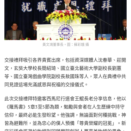
黃文鴻董事長。圖：蘇彩娥 攝
交接禮拜吸引各界貴賓出席，包括資深媒體人沈春華、莊開
文，玄奘大學校長簡紹琦、國立臺北藝術大學副校長劉蕙
苓、國立臺灣戲曲學院副校長敖國珠等人，眾人在典禮中共
同見證這場充滿感恩與祝福的交接儀式。
此次交接禮拜特邀客西馬尼行道會王鯤長老分享信息，他以
《羅馬書》5章3至5節為題，勉勵與會者在人生歷練中持守
信仰，最終必能生發盼望。他強調，無論面對何種挑戰，神
皆為避難所，並為忠心的僕人預備「尊貴榮耀的冠冕」。新