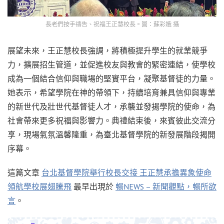
長老們按手禱告、祝福王正慧校長。圖：蘇彩娥 攝
展望未來，王正慧校長強調，將積極提升學生的就業競爭
力，擴展招生管道，並促進校友與教會的緊密連結，使學校
成為一個結合信仰與職場的堅實平台，凝聚基督徒的力量。
她表示，希望學院在神的帶領下，持續培育兼具信仰與專業
的新世代及壯世代基督徒人才，承襲並發揚學院的使命，為
社會帶來更多祝福與影響力。典禮結束後，來賓彼此交流分
享，現場氣氛溫馨隆重，為臺北基督學院的新發展階段揭開
序幕。
這篇文章
台北基督學院舉行校長交接 王正慧承擔異象使命
領航學校展翅騰飛
最早出現於
暢NEWS – 新聞觀點，暢所欲
言
。