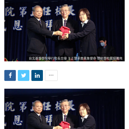
台北基督學院舉行校長交接 王正慧承擔異象使命 領航學校展翅騰飛