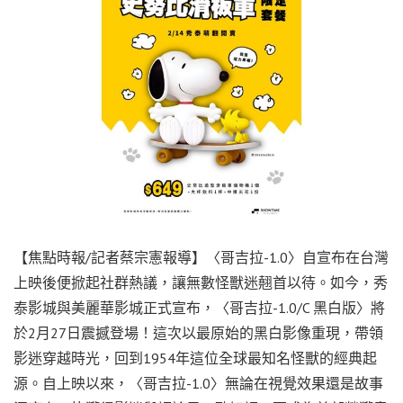
【焦點時報/記者蔡宗憲報導】〈哥吉拉-1.0〉自宣布在台灣
上映後便掀起社群熱議，讓無數怪獸迷翹首以待。如今，秀
泰影城與美麗華影城正式宣布，〈哥吉拉-1.0/C 黑白版〉將
於2月27日震撼登場！這次以最原始的黑白影像重現，帶領
影迷穿越時光，回到1954年這位全球最知名怪獸的經典起
源。自上映以來，〈哥吉拉-1.0〉無論在視覺效果還是故事