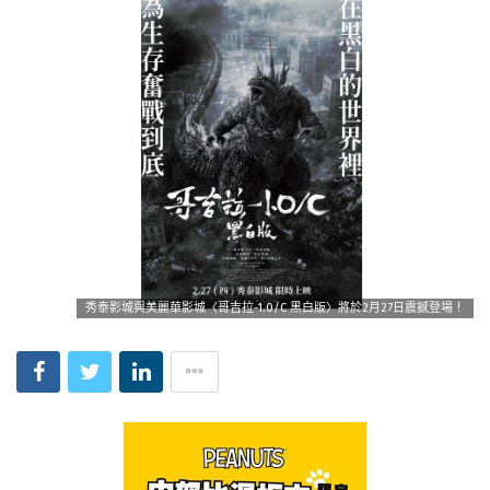
秀泰影城與美麗華影城〈哥吉拉-1.0/C 黑白版〉將於2月27日震撼登場！