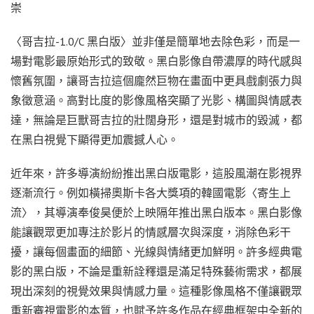
崇
〈哥吉拉-1.0/C 黑白版〉並非僅是簡單地去除色彩，而是一
場對電影最原始形式的致敬。黑白影像自帶濃厚的時代感與
懷舊氛圍，讓哥吉拉這個龐然巨物在畫面中更具戲劇張力與
象徵意涵。高對比度的影像風格突顯了光影、構圖與情感表
達，無論是巨獸哥吉拉的壯闊身形，還是對城市的毀滅，都
在黑白視覺下顯得更加震撼人心。
近年來，許多導演紛紛推出黑白版電影，這股風潮在影視界
逐漸流行。例如橫掃奧斯卡各大獎項的韓國電影〈寄生上
流〉，其導演奉俊昊便於上映隔年推出黑白版本。黑白影像
能讓觀眾更加專注於影片的情感層次與深度，消除色彩干
擾，讓每個畫面的細節、光線與情緒更加鮮明。許多經典電
影的黑白版，不論是重新詮釋還是滿足特殊藝術需求，都展
現出深刻的視覺效果與情感力量。這種影像風格不僅讓觀眾
重新審視電影的本質，也賦予許多作品在經典框架中全新的