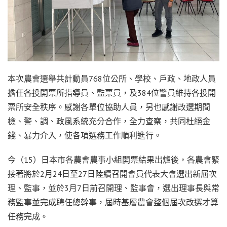
本次農會選舉共計動員768位公所、學校、戶政、地政人員
擔任各投開票所指導員、監票員，及384位警員維持各投開
票所安全秩序。感謝各單位協助人員，另也感謝改選期間
檢、警、調、政風系統充分合作，全力查察，共同杜絕金
錢、暴力介入，使各項選務工作順利進行。
今（15）日本市各農會農事小組開票結果出爐後，各農會緊
接著將於2月24日至27日陸續召開會員代表大會選出新屆次
理、監事，並於3月7日前召開理、監事會，選出理事長與常
務監事並完成聘任總幹事，屆時基層農會整個屆次改選才算
任務完成。