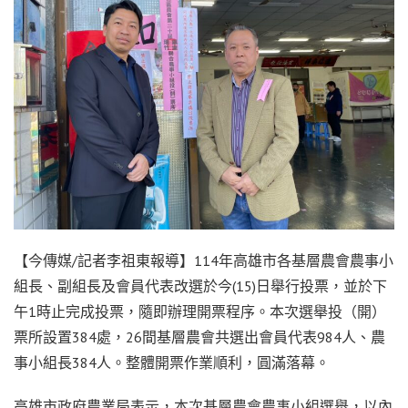
【今傳媒/記者李祖東報導】114年高雄市各基層農會農事小
組長、副組長及會員代表改選於今(15)日舉行投票，並於下
午1時止完成投票，隨即辦理開票程序。本次選舉投（開）
票所設置384處，26間基層農會共選出會員代表984人、農
事小組長384人。整體開票作業順利，圓滿落幕。
高雄市政府農業局表示，本次基層農會農事小組選舉，以內