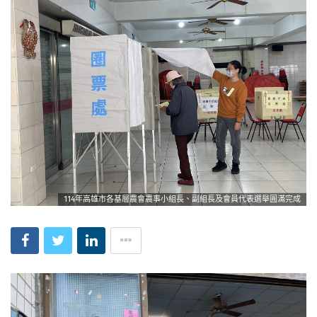
114年高雄市各基層農會農事小組長、副組長及會員代表選舉圓滿完成