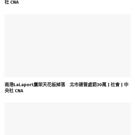
社 CNA
南港LaLaport鷹架天花板掉落 北市建管處罰30萬 | 社會 | 中
央社 CNA