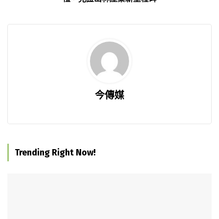
今傳媒
Trending Right Now!