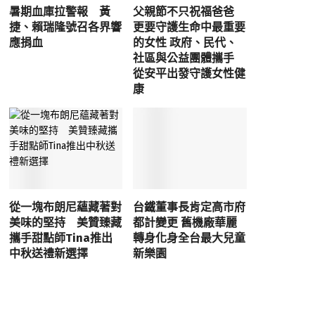
暑期血庫拉警報 黃
父親節不只祝福爸爸
捷、賴瑞隆號召各界響
更要守護生命中最重要
應捐血
的女性 政府、民代、
社區與公益團體攜手
從安平出發守護女性健
康
從一塊布朗尼蘊藏著對
台鐵董事長肯定高市府
美味的堅持 美贊臻藏
都計變更 舊機廠華麗
攜手甜點師Tina推出
轉身化身全台最大兒童
中秋送禮新選擇
新樂園