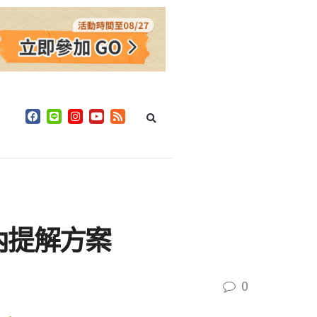
內提解方案
0