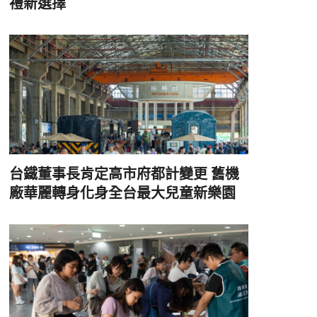
禮新選擇
台鐵董事長肯定高市府都計變更 舊機
廠華麗轉身化身全台最大兒童新樂園