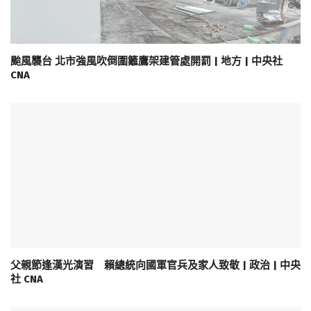
颱風襲台 北市強風吹倒圍籬鷹架建管處開罰 | 地方 | 中央社
CNA
父親節逢漢光演習 賴總統向國軍官兵及家人致敬 | 政治 | 中央
社 CNA