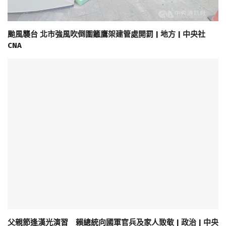
颱風襲台 北市強風吹倒圍籬鷹架建管處開罰 | 地方 | 中央社
CNA
父親節逢漢光演習 賴總統向國軍官兵及家人致敬 | 政治 | 中央