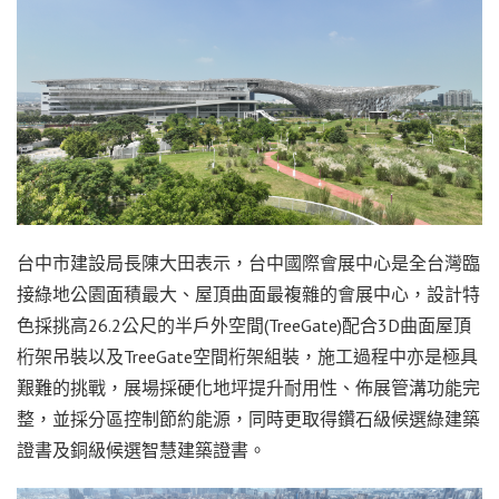
台中市建設局長陳大田表示，台中國際會展中心是全台灣臨
接綠地公園面積最大、屋頂曲面最複雜的會展中心，設計特
色採挑高26.2公尺的半戶外空間(TreeGate)配合3D曲面屋頂
桁架吊裝以及TreeGate空間桁架組裝，施工過程中亦是極具
艱難的挑戰，展場採硬化地坪提升耐用性、佈展管溝功能完
整，並採分區控制節約能源，同時更取得鑽石級候選綠建築
證書及銅級候選智慧建築證書。