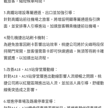
載旅客，縮短候車時間。
3.高鐵站增設專屬通道、出口並加強引導：
針對高鐵站前往機場之旅客，將增設明顯專屬通道指引牌
面，並安排專人引導進站，加速旅客轉乘機捷前往機場。
4.簡化機捷出站刷卡機制：
為避免旅客因刷卡影響出站效率，桃捷公司將於尖峰時段保
持閘門常開，旅客僅需靠卡即可快速通過，無須等待刷卡確
實感應，以加速出站流程。
5.改善A18、A19站穿堂層動線：
針對A18、A19站穿堂層進出動線影響人流順暢之問題，桃
捷公司將以紅龍區隔進出站人流，並加派人員引導，舒緩動
線衝突造成之影響。
6.增進停車場及路邊停車宣導：