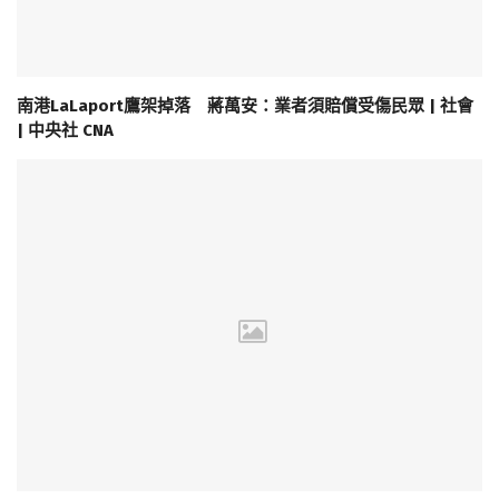
南港LaLaport鷹架掉落 蔣萬安：業者須賠償受傷民眾 | 社會
| 中央社 CNA