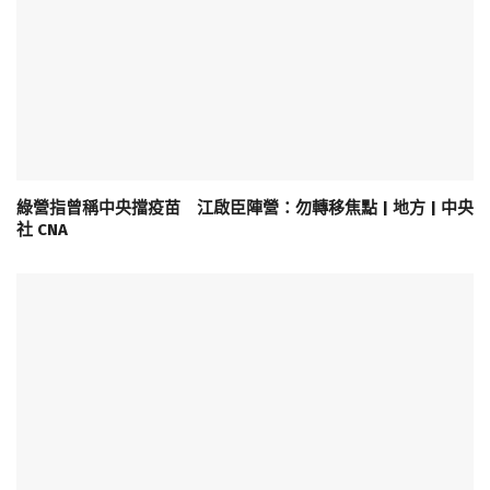
綠營指曾稱中央擋疫苗 江啟臣陣營：勿轉移焦點 | 地方 | 中央
社 CNA