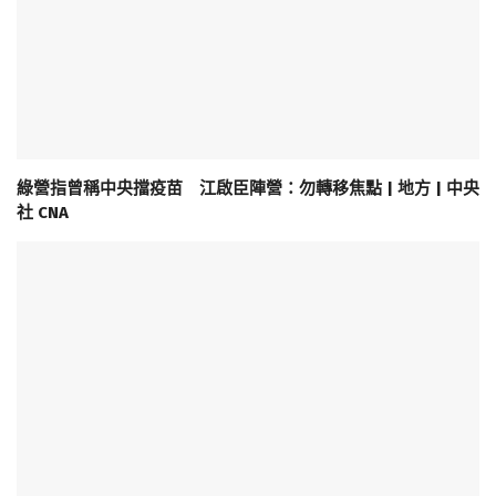
綠營指曾稱中央擋疫苗 江啟臣陣營：勿轉移焦點 | 地方 | 中央
社 CNA