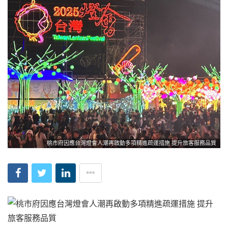
桃市府因應台灣燈會人潮再啟動多項精進疏運措施 提升旅客服務品質