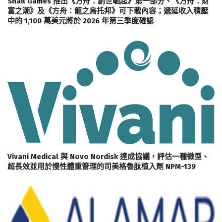
Snail Games 推出《方舟：創世崛起》第一部分、《方舟：財
富之潮》及《方舟：龍之烏托邦》可下載內容；遞延收入積壓
中的 1,100 萬美元將於 2026 年第三季度確認
Vivani Medical 與 Novo Nordisk 達成協議，評估一種微型、
超長效並用於慢性體重管理的司美格魯肽植入劑 NPM-139