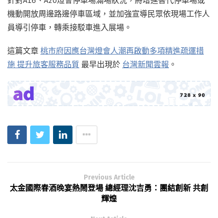
針對A16、A20燈會停車場滿場狀況，將增進替代停車場或
機動開放周邊路邊停車區域，並加強宣導民眾依現場工作人
員導引停車，轉乘接駁車進入展場。
這篇文章
桃市府因應台灣燈會人潮再啟動多項精進疏運措
施 提升旅客服務品質
最早出現於
台灣新聞雲報
。
Previous Article
太金國際春酒晚宴熱鬧登場 總經理沈吉勇：團結創新 共創
輝煌