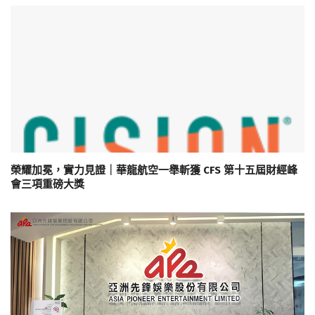
榮耀加冕，實力見證｜華龍航空一舉斬獲 CFS 第十五屆財經峰
會三項重磅大獎