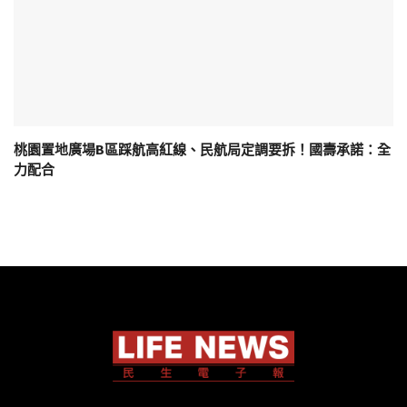
桃園置地廣場B區踩航高紅線、民航局定調要拆！國壽承諾：全
力配合