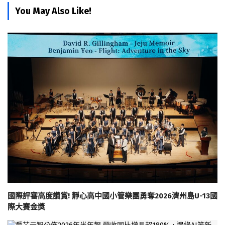
You May Also Like!
國際評審高度讚賞! 靜心高中國小管樂團勇奪2026濟州島U-13國
際大賽金獎