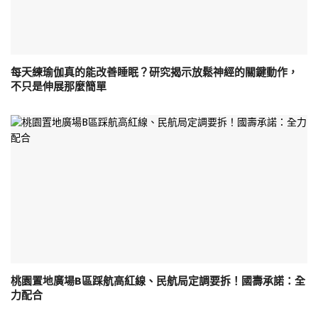
每天練瑜伽真的能改善睡眠？研究揭示放鬆神經的關鍵動作，
不只是伸展那麼簡單
桃園置地廣場B區踩航高紅線、民航局定調要拆！國壽承諾：全
力配合