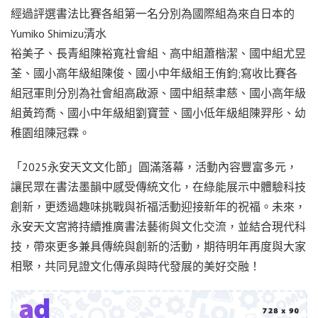
經過評選書法比賽各組第一名分別為國際組為來自日本的
Yumiko Shimizu清水
裕美子、長青組陳裕寬社會組、高中組蕭楷潔、國中組尤昱
荃、國小高年級組陳俊、國小中年級組王侑鈞;寫收比賽各
組冠軍則分別為社會組高啟源、國中組蔡聿慈、國小高年級
組黃筠喬、國小中年級組劉寶萱、國小低年級組陳羿彤、幼
稚園组陳冠霖。
「2025永安天文文化節」圓滿落幕，活動內容豐富多元，
讓民眾在書法墨韻中感受傳統文化，在綠能展示中體驗科技
創新，更透過趣味挑戰與祈福活動迎接新年的祝福。未來，
永安天文宮將持續推廣書法藝術與文化交流，並結合現代科
技，帶來更多兼具傳統與創新的活動，期待明年再度與大家
相聚，共同見證文化傳承與時代發展的美好交融！