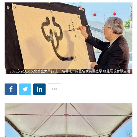
2025永安天文文化節盛大舉行 上千名書法、繪畫名家共襄盛舉 綠能展現智慧生活