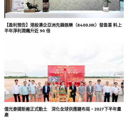
【盈利預告】港股澳企亞洲先鋒娛樂（8400.HK）發盈喜 料上
半年淨利潤飆升近 90 倍
億光泰國新廠正式動土 深化全球供應鏈布局、2027下半年量
產