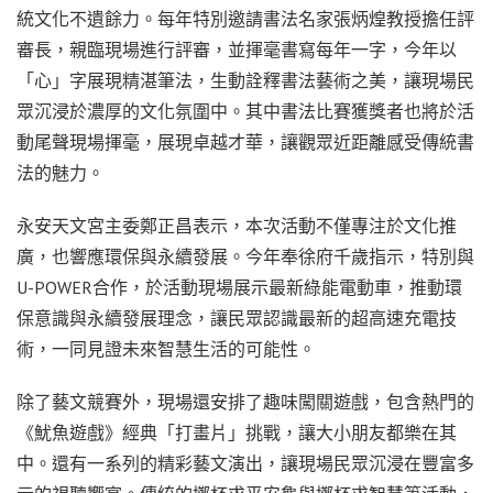
統文化不遺餘力。每年特別邀請書法名家張炳煌教授擔任評
審長，親臨現場進行評審，並揮毫書寫每年一字，今年以
「心」字展現精湛筆法，生動詮釋書法藝術之美，讓現場民
眾沉浸於濃厚的文化氛圍中。其中書法比賽獲獎者也將於活
動尾聲現場揮毫，展現卓越才華，讓觀眾近距離感受傳統書
法的魅力。
永安天文宮主委鄭正昌表示，本次活動不僅專注於文化推
廣，也響應環保與永續發展。今年奉徐府千歲指示，特別與
U-POWER合作，於活動現場展示最新綠能電動車，推動環
保意識與永續發展理念，讓民眾認識最新的超高速充電技
術，一同見證未來智慧生活的可能性。
除了藝文競賽外，現場還安排了趣味闖關遊戲，包含熱門的
《魷魚遊戲》經典「打畫片」挑戰，讓大小朋友都樂在其
中。還有一系列的精彩藝文演出，讓現場民眾沉浸在豐富多