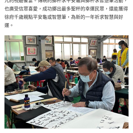
元的視聽饗宴。傳統的擲杯求平安龜與擲杯求智慧筆活動，
也廣受信眾喜愛，成功擲出最多聖杯的幸運民眾，還能獲得
徐府千歲親點平安龜或智慧筆，為新的一年祈求智慧與好
運。