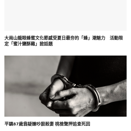
大崗山龍眼蜂蜜文化節感受夏日最夯的「蜂」潮魅力 活動限
定「蜜汁鹽酥雞」掀話題
平鎮87歲翁疑嫌吵狠殺妻 桃檢聲押追查死因