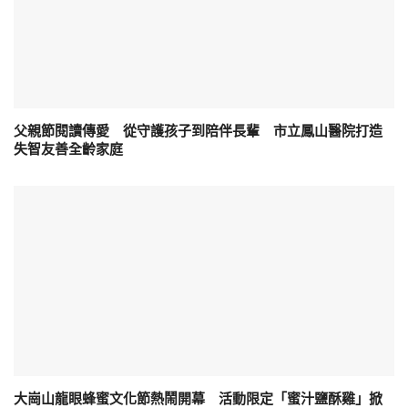
父親節閱讀傳愛 從守護孩子到陪伴長輩 市立鳳山醫院打造
失智友善全齡家庭
大崗山龍眼蜂蜜文化節熱鬧開幕 活動限定「蜜汁鹽酥雞」掀