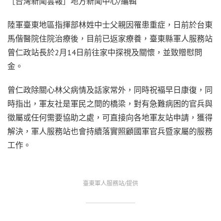
［台灣新聞雲報］地方新聞中心/編輯
陸軍臺東地區指揮部林姓中士父親因罹患重症，日前於台東
馬偕醫院住院治療後，目前已返家療養，臺東縣軍人服務站
曾仁政站長於2月14日前往家中探視及關懷，並致贈慰問
金。
曾仁政除關心林父病情及話家常外，同時祝褔早日康復，同
時指出，軍友社是軍民之間的橋梁，對有急難病困的官兵與
徵屬或任何需要協助之處，可直接向各地軍友站申請，獲得
解決，軍人服務站也會持續落實照顧國軍官兵暨家屬的服務
工作。
臺東軍人服務站/提供