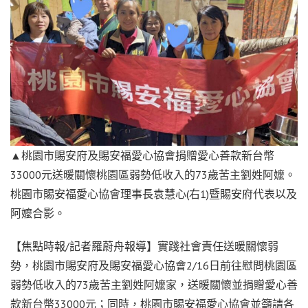
▲桃園市賜安府及賜安福愛心協會捐贈愛心善款新台幣
33000元送暖關懷桃園區弱勢低收入的73歲苦主劉姓阿嬤。
桃園市賜安福愛心協會理事長袁慧心(右1)暨賜安府代表以及
阿嬤合影。
【焦點時報/記者羅蔚舟報導】實踐社會責任送暖關懷弱
勢，桃園市賜安府及賜安福愛心協會2/16日前往慰問桃園區
弱勢低收入的73歲苦主劉姓阿嬤家，送暖關懷並捐贈愛心善
款新台幣33000元；同時，桃園市賜安福愛心協會並籲請各