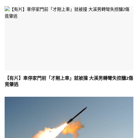
【有片】車停家門前「才剛上車」就被撞 大溪男轉彎失控釀2傷
竟肇逃