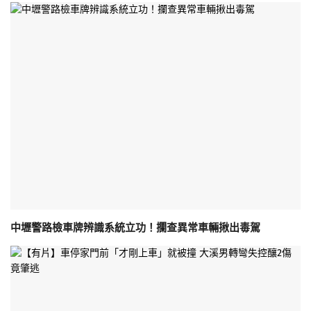
中壢警路檢車牌辨識系統立功！攔查異常車輛揪出毒駕