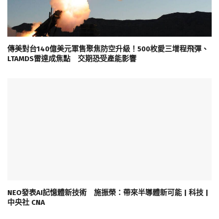
傳美對台140億美元軍售聚焦防空升級！500枚愛三增程飛彈、
LTAMDS雷達成焦點 交期恐受產能影響
NEO發表AI記憶體新技術 施振榮：帶來半導體新可能 | 科技 |
中央社 CNA