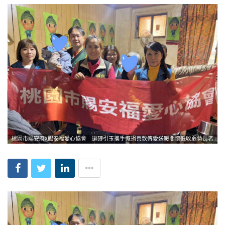
桃園市賜安府X賜安福愛心協會 拋磚引玉攜手慨捐善款傳愛送暖關懷低收弱勢長者