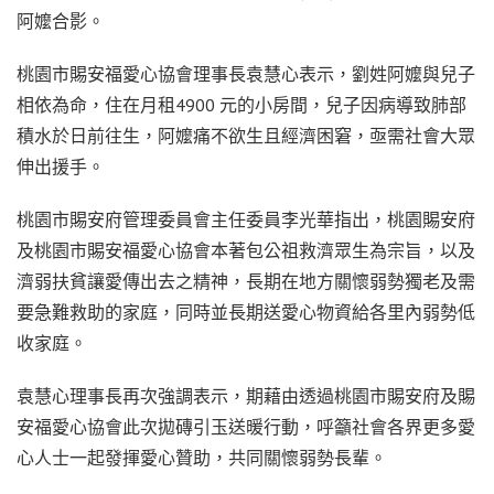
阿嬤合影。
桃園市賜安福愛心協會理事長袁慧心表示，劉姓阿嬤與兒子
相依為命，住在月租4900 元的小房間，兒子因病導致肺部
積水於日前往生，阿嬤痛不欲生且經濟困窘，亟需社會大眾
伸出援手。
桃園市賜安府管理委員會主任委員李光華指出，桃園賜安府
及桃園市賜安福愛心協會本著包公祖救濟眾生為宗旨，以及
濟弱扶貧讓愛傳出去之精神，長期在地方關懷弱勢獨老及需
要急難救助的家庭，同時並長期送愛心物資給各里內弱勢低
收家庭。
袁慧心理事長再次強調表示，期藉由透過桃園市賜安府及賜
安福愛心協會此次拋磚引玉送暖行動，呼籲社會各界更多愛
心人士一起發揮愛心贊助，共同關懷弱勢長輩。