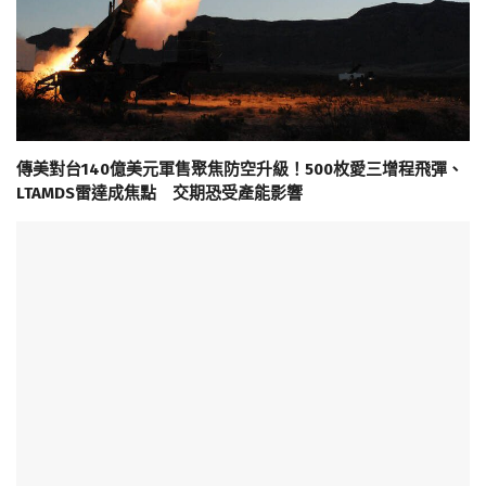
傳美對台140億美元軍售聚焦防空升級！500枚愛三增程飛彈、
LTAMDS雷達成焦點 交期恐受產能影響