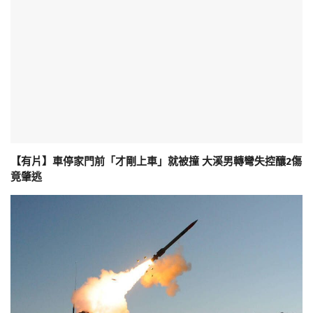
【有片】車停家門前「才剛上車」就被撞 大溪男轉彎失控釀2傷
竟肇逃