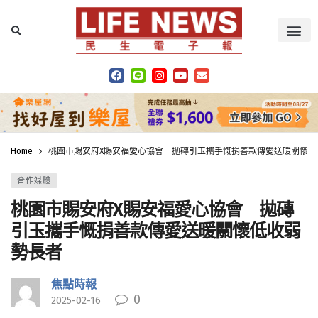
Home
桃園市賜安府X賜安福愛心協會 拋磚引玉攜手慨捐善款傳愛送暖關懷低
合作媒體
桃園市賜安府X賜安福愛心協會 拋磚
引玉攜手慨捐善款傳愛送暖關懷低收弱
勢長者
焦點時報
0
2025-02-16