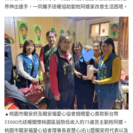
界伸出援手，一同攜手送暖協助劉姓阿嬤家改善生活困境。
▲桃園市賜安府及賜安福愛心協會捐贈愛心善款新台幣
33000元送暖關懷桃園區弱勢低收入的73歲苦主劉姓阿嬤。
桃園市賜安福愛心協會理事長袁慧心(右1)暨賜安府代表以及