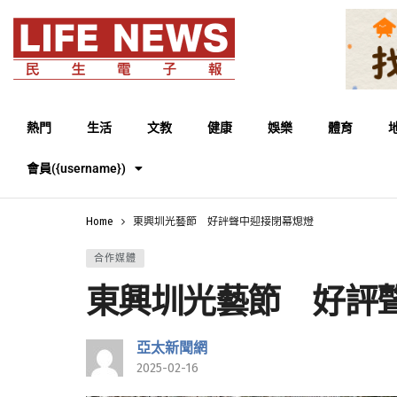
熱門
生活
文教
健康
娛樂
體育
會員({username})
Home
東興圳光藝節 好評聲中迎接閉幕熄燈
合作媒體
東興圳光藝節 好評
亞太新聞網
2025-02-16