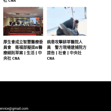
社 CNA
厚生會成立智慧醫療委
病患攻擊耕莘醫院人
員會 衛福部擬提AI醫
員 警方現場逮捕院方
療細則草案 | 生活 | 中
提告 | 社會 | 中央社
央社 CNA
CNA
service@gmail.com