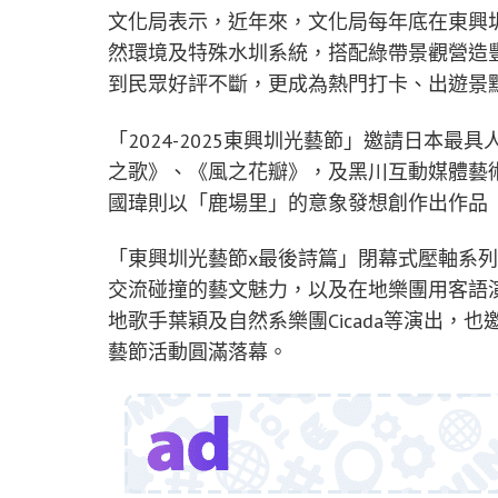
文化局表示，近年來，文化局每年底在東興
然環境及特殊水圳系統，搭配綠帶景觀營造豐
到民眾好評不斷，更成為熱門打卡、出遊景
「2024-2025東興圳光藝節」邀請日本
之歌》、《風之花瓣》，及黑川互動媒體藝
國瑋則以「鹿場里」的意象發想創作出作品《Sw
「東興圳光藝節x最後詩篇」閉幕式壓軸系
交流碰撞的藝文魅力，以及在地樂團用客語
地歌手葉穎及自然系樂團Cicada等演出，
藝節活動圓滿落幕。