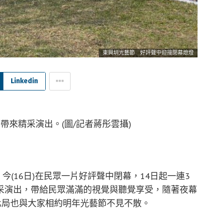
東興圳光藝節 好評聲中迎接閉幕熄燈
Linkedin
帶來精采演出。(圖/記者蔣彤雲攝)
」今(16日)在民眾一片好評聲中閉幕，14日起一連3
采演出，帶給民眾滿滿的視覺與聽覺享受，隨著夜幕
化局也與大家相約明年光藝節不見不散。