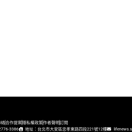
聯絡
合作提案
隱私權政策
作者聲明
訂閱
776-3386
地址：台北市大安區忠孝東路四段221號12樓
lifenews.