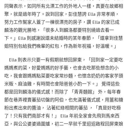
同聲表示，如同所有北漂工作的外地人一樣，真要在故鄉相
聚，就是過年時了。說到回家，彭佳慧誇 Ella 非常孝順，
努力工作幫家人蓋了一棟很漂亮的房子，讚 Ella 的家已成
麟洛的觀光勝地，「很多人到麟洛都要特別繞過去看一
下。」Ella 則感謝說還未結婚時的某年春節，「還拿到佳慧
姐特別包給我們晚輩的紅包，作為新年祝福，好溫暖。」
Ella 則表示只要一有假期就想回屏東，「回到家一定要吃
媽媽煮的菜，好愛媽媽的好手藝，也會去吃那些想念的小
吃，我會跟媽媽點菜要吃家常炒麵，也懷念奶奶的客家芋頭
米粄、麻油雞，有時間也會陪爸爸小酌一下。」 覺得這些
都是回到麟洛的儀式感！而除了 「青青麵館」 外，每年春
節在巷弄裡賣蕃茄切盤的阿伯，也充滿著儀式感，用薑和糖
粉出煮出來的醬油， 沾著紅綠相間的蕃茄 ，「真是好吃極
了！只有我們南部才有！」 Ella 年前全家會先飛到馬來西
亞，與公公婆婆過圍爐，初二一早就千里迢迢啟程回屏東娘