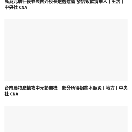
高為元續任後參與國外校長遴選惹議 發信致歉清華人 | 生活 |
中央社 CNA
台南農特產搶攻中元節商機 部分所得捐熊本賑災 | 地方 | 中央
社 CNA