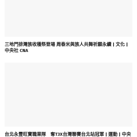
三地門排灣族收穫祭登場 周春米與族人共舞祈願永續 | 文化 |
中央社 CNA
台北永豐旺寶職業隊 奪T3X台灣聯賽台北站冠軍 | 運動 | 中央