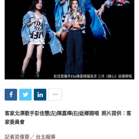
彭佳慧攜手Ella陳嘉樺躍高流 三月《歸心》返鄉開唱
客家北漂歌手彭佳慧(左)陳嘉樺(右)返鄉開唱 照片提供：客
家委員會
記者梁偉華／ 台北報導