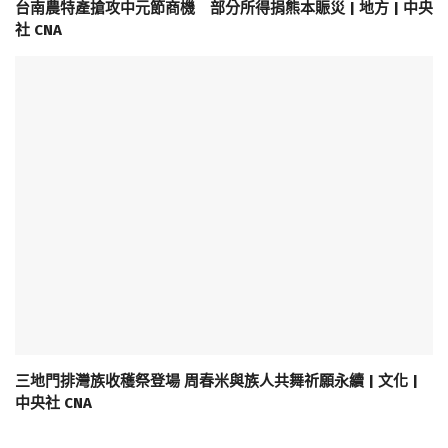
台南農特產搶攻中元節商機 部分所得捐熊本賑災 | 地方 | 中央
社 CNA
三地門排灣族收穫祭登場 周春米與族人共舞祈願永續 | 文化 |
中央社 CNA