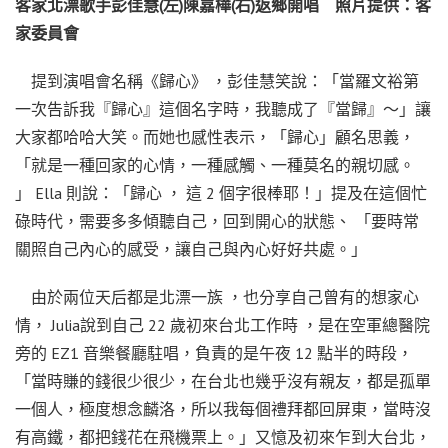
客家北漂歌手彭佳慧(左)陳嘉樺(右)返鄉開唱 照片提供：客
家委員會
提到演唱會名稱《歸心》 ，彭佳慧笑說：「當羅文裕第
一次告訴我『歸心』這個名字時，我聽成了『當歸』～」讓
大家都哈哈大笑。而她也感性表示，「歸心」顧名思義，
「就是一種回家的心情，一種感觸、一種莫名的親切感。
」 Ella 則說：「歸心 ， 這 2 個字很棒耶！」提及在這個忙
碌時代，需要多多傾聽自己，回到開心的狀態、 「要時常
關照自己內心的感受，讓自己與內心好好共處。」
由於兩位天后都是北漂一族 ，也分享自己曾有的想家心
情， Julia說到自己 22 歲初來台北工作時 ，是在空軍總醫院
旁的 EZ1 音樂餐廳駐唱，負責的是午夜 12 點半的時段，
「當時賺的錢很少很少，在台北也幾乎沒有親友，都是孤單
一個人，極度想念麟洛，所以我每個禮拜都回屏東，當時沒
有高鐵，都把錢花在飛機票上。」又憶及初來乍到大台北，