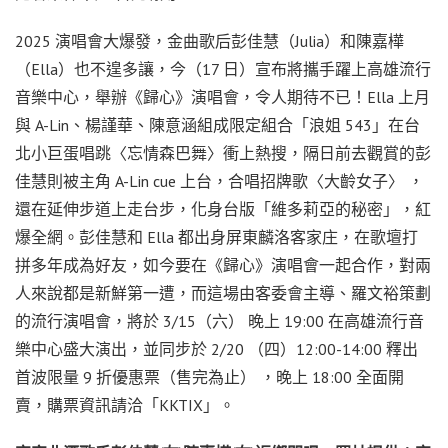
2025 演唱會大爆發，金曲歌后彭佳慧（Julia）和陳嘉樺
（Ella）也不遑多讓，今（17 日）宣布將攜手躍上高雄流行
音樂中心，舉辦《歸心》演唱會，令人期待不已！Ella 上月
與 A-Lin、楊謹華、陳意涵組成限定組合「浪姐 543」在台
北小巨蛋唱跳〈忘情森巴舞〉衝上熱搜，隔日前去觀賞的彭
佳慧則被主角 A-Lin cue 上台，合唱招牌歌〈大齡女子〉 ，
還在延伸步道上走台步，化身台版「維多莉亞的秘密」，紅
爆全網。彭佳慧和 Ella 都出身屏東麟洛客家庄，在歌壇打
拼多年成為好友，如今要在《歸心》演唱會一起合作，對兩
人來說都是新鮮第一遭，而這場由客委會主導、羅文裕策劃
的流行演唱會，將於 3/15（六） 晚上 19:00 在高雄流行音
樂中心盛大演出，並同步於 2/20 （四）12:00-14:00 釋出
首波限量 9 折優惠票（售完為止） ，晚上 18:00 全面開
賣，購票資訊請洽「KKTIX」。