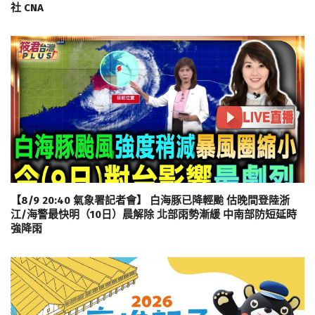
社 CNA
【8/9 20:40 氣象署記者會】 白海豚已降輕颱 估晚間登陸浙
江/海警最快明（10日）晨解除 北部雨勢漸緩 中南部防短延時
強降雨