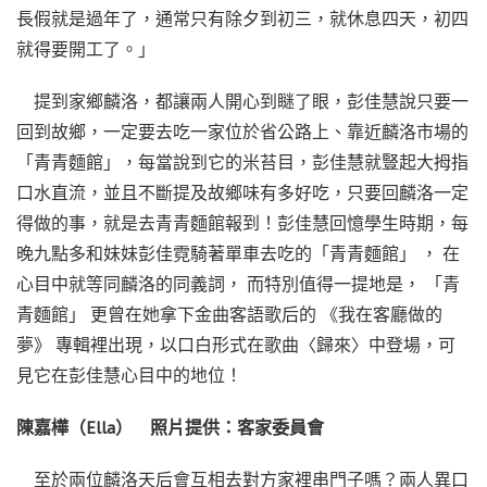
長假就是過年了，通常只有除夕到初三，就休息四天，初四
就得要開工了。」
提到家鄉麟洛，都讓兩人開心到瞇了眼，彭佳慧說只要一
回到故鄉，一定要去吃一家位於省公路上、靠近麟洛市場的
「青青麵館」，每當說到它的米苔目，彭佳慧就豎起大拇指
口水直流，並且不斷提及故鄉味有多好吃，只要回麟洛一定
得做的事，就是去青青麵館報到！彭佳慧回憶學生時期，每
晚九點多和妹妹彭佳霓騎著單車去吃的「青青麵館」 ， 在
心目中就等同麟洛的同義詞， 而特別值得一提地是， 「青
青麵館」 更曾在她拿下金曲客語歌后的 《我在客廳做的
夢》 專輯裡出現，以口白形式在歌曲〈歸來〉中登場，可
見它在彭佳慧心目中的地位！
陳嘉樺（Ella） 照片提供：客家委員會
至於兩位麟洛天后會互相去對方家裡串門子嗎？兩人異口