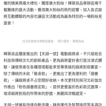
權的精美周邊大禮包，獨厚廣大粉絲！輝葉良品舉辦這場千
載難逢的盛大活動，獲得廣大粉絲的熱烈迴響，加入各式麻
將互動體驗的內容也讓這次活動成為最為特別的一場粉絲見
面會！
河北彩伽來台舉辦見面會 照片提供： 輝葉良品
輝葉良品獨家推出的【天胡一號】電動麻將桌，不只是結合
科技與傳統文化的創新產品，更為麻將愛好者打造沈浸式體
驗，讓使用者在各種環境都能享受專業級的麻將對局饗宴。
除了傳統的木紋「餐桌款」，更推出了更為便利的「摺疊
款」，讓麻將桌不占空間好收納。本次更特別與河北彩伽合
作推出「粉色摺疊限定款」，提供更豐富的色彩款式選擇，
增添麻將對局的所帶來的舒適、美觀與流暢感受。
天胡一號擁有快速自動洗牌、靜音運作及智慧操控等多項功