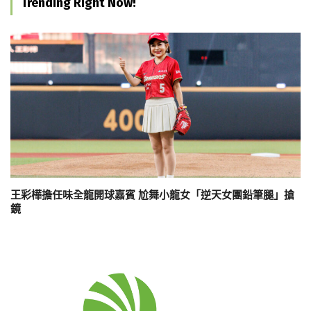
Trending Right Now!
王彩樺擔任味全龍開球嘉賓 尬舞小龍女「逆天女團鉛筆腿」搶
鏡