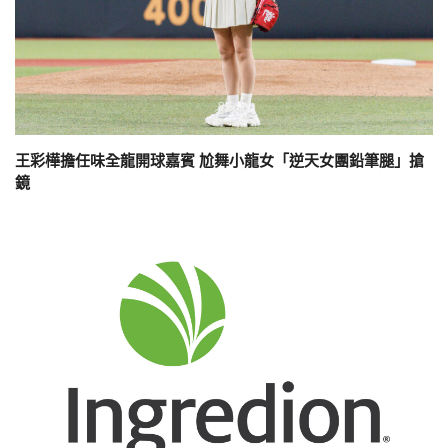
王彩樺擔任味全龍開球嘉賓 尬舞小龍女「逆天女團鉛筆腿」搶
鏡