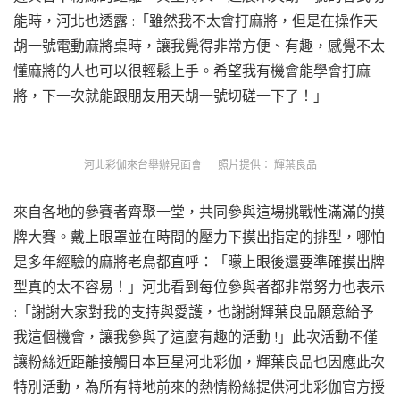
能時，河北也透露 :「雖然我不太會打麻將，但是在操作天
胡一號電動麻將桌時，讓我覺得非常方便、有趣，感覺不太
懂麻將的人也可以很輕鬆上手。希望我有機會能學會打麻
將，下一次就能跟朋友用天胡一號切磋一下了！」
河北彩伽來台舉辦見面會 照片提供： 輝葉良品
來自各地的參賽者齊聚一堂，共同參與這場挑戰性滿滿的摸
牌大賽。戴上眼罩並在時間的壓力下摸出指定的排型，哪怕
是多年經驗的麻將老鳥都直呼：「曚上眼後還要準確摸出牌
型真的太不容易！」河北看到每位參與者都非常努力也表示
:「謝謝大家對我的支持與愛護，也謝謝輝葉良品願意給予
我這個機會，讓我參與了這麼有趣的活動 !」此次活動不僅
讓粉絲近距離接觸日本巨星河北彩伽，輝葉良品也因應此次
特別活動，為所有特地前來的熱情粉絲提供河北彩伽官方授