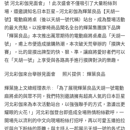
號 河北彩伽見面會」！此次盛會不僅吸引了大量粉絲到
場，還邀請知名日本巨星—河北彩伽為輝葉良品【天胡一
號】電動麻將桌（後以天胡一號代稱）站台，成為整場活動
的最大亮點。以按摩椅商品聞名全台的輝葉集團旗下品牌
「輝葉良品」本次推出萬眾期待的電動麻將桌產品「天胡一
號」，甫上市便造成搶購熱潮，本次破天荒舉辦的「摸牌大
賽」，比的是摸出牌型的快、狠、準，讓麻將愛好者們可以
在「天胡一號」上享受與各路高手進行摸牌對決的樂趣。
河北彩伽來台舉辦見面會 照片提供： 輝葉良品
輝葉施上文總經理表示 : 「為了展現輝葉良品天胡一號電動
麻將桌的與眾不同，我們特別邀請擁有超高人氣的日本巨星
河北彩伽來為本次活動站台，以強強聯手的方式，激盪出更
耀眼的火花 ! 」河北彩伽登台即造成全場熱情粉絲歡呼，一
開場先以流利的中文向現場粉絲打招呼，再以可愛五連拍拉
近與台下粉絲的距離。與主持人一起展示天胡一號的各式功