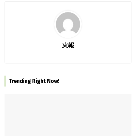
火報
Trending Right Now!