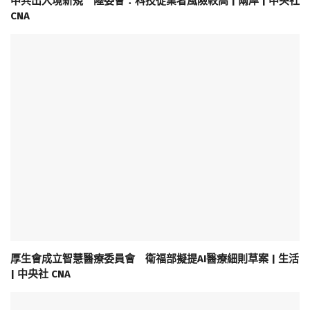
中共出入境新規 陸委會：科技從業者風險較高 | 兩岸 | 中央社
CNA
厚生會成立智慧醫療委員會 衛福部擬提AI醫療細則草案 | 生活
| 中央社 CNA