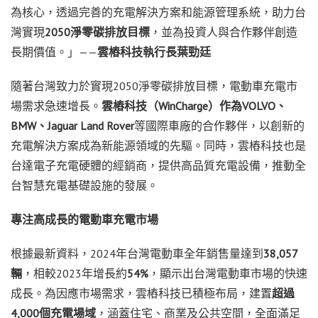
為核心，透過完善的充電解決方案和能源管理系統，助力台
灣實現
2050淨零碳排放目標
，並為投資人與合作夥伴創造
長期價值。」——
雲樁科技執行長葉勁廷
隨著台灣致力於實現2050淨零碳排放目標，電動車充電市
場需求急速增長。
雲樁科技（WinCharge）作為VOLVO、
BMW、Jaguar Land Rover
等國際車廠的合作夥伴，以創新的
充電解決方案成為新能源領域的先驅。同時，雲樁科技也是
台達電子充電硬體的經銷商，提供高品質充電設備，推動全
台智慧充電基礎設施的發展。
專注高成長的電動車充電市場
根據最新資料，2024年台灣電動車全年銷售量達到
38,057
輛
，相較2023年增長約
54%
，顯示出台灣電動車市場的快速
成長。為因應市場需求，雲樁科技已積極布局，建置
超過
4,000
個充電場域
，涵蓋住宅、商業及公共空間，全面滿足