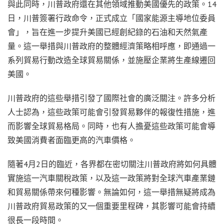
與此同時，川普政府還在其他領域推動美國優先的政策。14
日，川普簽署行政命令，正式成立「國家能源主導地位委員
會」，旨在進一步提升美國已經創紀錄的石油和天然氣產
量。這一舉措與川普政府的整體經濟策略相呼應，即通過一
系列貿易行動改造全球貿易關係，並施壓企業將生產線遷回
美國。
川普政府的這些舉措引發了國際社會的廣泛關注。許多分析
人士認為，這些政策可能會引發貿易夥伴的報復性措施，進
而影響全球貿易格局。同時，也有人擔憂這些政策可能會導
致美國消費者面臨更高的汽車價格。
隨著4月2日的臨近，各界都在密切關注川普政府將如何具體
實施這一汽車關稅政策，以及這一政策將對全球汽車產業鏈
和貿易關係帶來何種影響。無論如何，這一舉措無疑將成為
川普政府貿易政策的又一個重要里程碑，其影響可能會持續
很長一段時間。