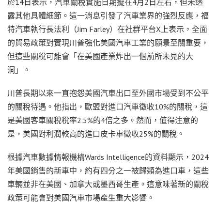
於14日表示，汽車關稅實施日期擬在4月2日左右，但未透
露其他具體細節。這一消息引發了汽車業界的強烈反應，福
特汽車執行長法利（Jim Farley）在社群平台X上表示，全面
的貿易政策對實現川普強化美國汽車工業的願景至關重要，
但這些關稅可能會「在美國產業炸出一個前所未見的大
洞」。
川普長期以來一直抱怨美國汽車出口至外國市場受到不公平
的關稅待遇。他指出，歐盟對進口汽車徵收10%的關稅，這
是美國客車關稅稅率2.5%的4倍之多。然而，值得注意的
是，美國對利潤較高的進口皮卡車徵收25%的關稅。
根據汽車數據情報機構Wards Intelligence的資料顯示，2024
年美國銷售的新車中，約有四分之一被歸類為進口車，這些
車輛並非在美國、加拿大或墨西哥生產。這意味著新的關稅
政策可能會對美國汽車市場產生重大影響。