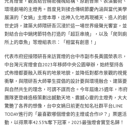
元宵燈會，觀賞結合精密機械結構、原創音樂、表演藝術、
環境劇場的主燈秀。首度見到揉合傳統節慶內涵與當代美學
展演的「女媧」主燈本尊，出神入化地再現補天、造人的創
世史詩，建築大師隈研吾沉浸於這一場世界級聲光饗宴，並
對結合台中鍋烤節特色打造的「超巨串燒」，以及「爬到廁
所上的章魚」等燈組表示：「相當有創意！」
代表市府迎接隈研吾來訪賞燈的台中市副市長黃國榮表示，
中台灣元宵燈會自2023年移師中央公園舉辦，始終堅持各
式佈燈都要融入既有的地景地貌，並降低對都市景觀的視覺
衝擊，與隈研吾大師畢生提倡的設計要與環境融合、建築要
與自然共生的理念，可謂不謀而合。今年屆逢25週年，市府
團隊更登峰造極策劃出撼動天地、震撼心靈的主燈秀，大大
驚艷了各界的想像，台中女媧日前更在知名社群平台LINE
TODAY進行的「最喜歡哪個燈會的主燈或合作IP？」票選活
動，以得票率42.53%奪下冠軍，2025最強燈會實至名歸！