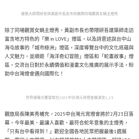
建築大師隈研吾與黃副市長及市府團隊同場觀賞女媧主燈秀
除了同場觀賞女媧主燈秀，黃副市長也帶隈研吾建築師走訪
富含地方特色的「樂 in LOVE」燈區，以及詩意述說台中山
海屯故事的「城市綠洲」燈區，深度導覽台中的文化底蘊與
人文魅力，並順遊「海洋奇幻冒險」燈區和「蛇畫故事」燈
區，交流台日對於永續價值和漫畫文化推廣的展示手法，盼
助中台灣燈會邁向國際化！
世界級聲光饗宴就在2025中台灣元宵燈會展演至2_23
觀旅局長陳美秀補充，2025中台灣元宵燈會將於2月23日落
幕，今年最美、最讓人喜歡、最符合蛇年意象的主燈秀，
「只有台中看得到！」歡迎全國各地民眾把握最後1週展