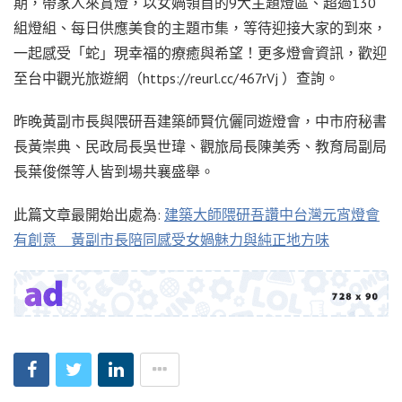
期，帶家人來賞燈，以女媧領首的9大主題燈區、超過130
組燈組、每日供應美食的主題市集，等待迎接大家的到來，
一起感受「蛇」現幸福的療癒與希望！更多燈會資訊，歡迎
至台中觀光旅遊網（https://reurl.cc/467rVj ）查詢。
昨晚黃副市長與隈研吾建築師賢伉儷同遊燈會，中市府秘書
長黃崇典、民政局長吳世瑋、觀旅局長陳美秀、教育局副局
長葉俊傑等人皆到場共襄盛舉。
此篇文章最開始出處為:
建築大師隈研吾讚中台灣元宵燈會
有創意 黃副市長陪同感受女媧魅力與純正地方味