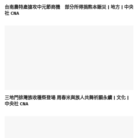
台南農特產搶攻中元節商機 部分所得捐熊本賑災 | 地方 | 中央
社 CNA
三地門排灣族收穫祭登場 周春米與族人共舞祈願永續 | 文化 |
中央社 CNA