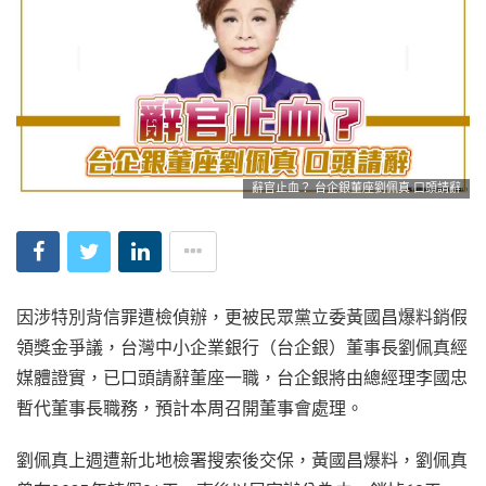
辭官止血？ 台企銀董座劉佩真 口頭請辭
因涉特別背信罪遭檢偵辦，更被民眾黨立委黃國昌爆料銷假
領獎金爭議，台灣中小企業銀行（台企銀）董事長劉佩真經
媒體證實，已口頭請辭董座一職，台企銀將由總經理李國忠
暫代董事長職務，預計本周召開董事會處理。
劉佩真上週遭新北地檢署搜索後交保，黃國昌爆料，劉佩真