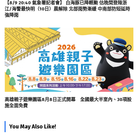
【8/9 20:40 氣象署記者會】 白海豚已降輕颱 估晚間登陸浙
江/海警最快明（10日）晨解除 北部雨勢漸緩 中南部防短延時
強降雨
高雄親子遊樂園區8月8日正式開幕 全國最大半室內、30項設
施全面免費
You May Also Like!