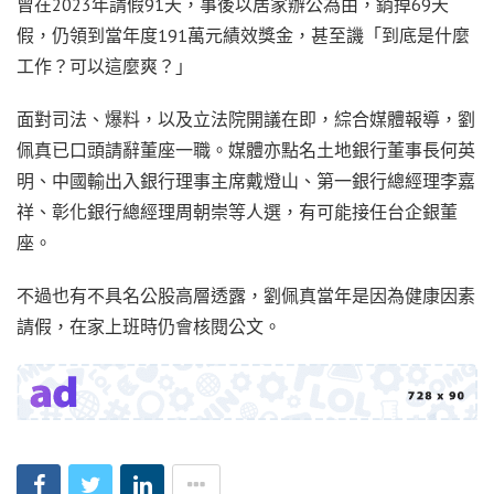
曾在2023年請假91天，事後以居家辦公為由，銷掉69天
假，仍領到當年度191萬元績效獎金，甚至譏「到底是什麼
工作？可以這麼爽？」
面對司法、爆料，以及立法院開議在即，綜合媒體報導，劉
佩真已口頭請辭董座一職。媒體亦點名土地銀行董事長何英
明、中國輸出入銀行理事主席戴燈山、第一銀行總經理李嘉
祥、彰化銀行總經理周朝崇等人選，有可能接任台企銀董
座。
不過也有不具名公股高層透露，劉佩真當年是因為健康因素
請假，在家上班時仍會核閱公文。