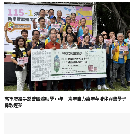
高市府攜手慈善團體助學30年 青年自力嘉年華陪伴弱勢學子
勇敢逐夢