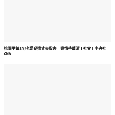
桃園平鎮8旬老婦疑遭丈夫殺害 案情待釐清 | 社會 | 中央社
CNA