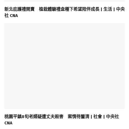
新北庇護禮開賣 植栽體驗禮盒種下希望陪伴成長 | 生活 | 中央
社 CNA
桃園平鎮8旬老婦疑遭丈夫殺害 案情待釐清 | 社會 | 中央社
CNA