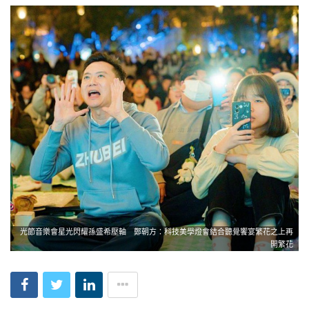
光節音樂會星光閃耀孫盛希壓軸 鄭朝方：科技美學燈會結合聽覺饗宴繁花之上再
開繁花