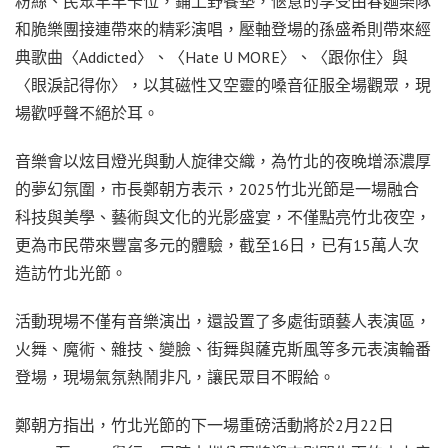
粉絲、民眾早早卡位，鋪上野餐墊，愜意的享受由春麵樂隊
和脆樂團接連帶來的精彩演唱，壓軸登場的孫盛希則帶來經
典歌曲〈Addicted〉、〈Hate U MORE〉、〈跟你住〉與
〈眼淚記得你〉，以其磁性又空靈的嗓音征服全場觀眾，現
場歡呼聲不絕於耳。
音樂會以炫目燈光與動人旋律交織，為竹北的夜晚增添濃厚
的夢幻氛圍，市長鄭朝方表示，2025竹北光節是一場融合
科技與美學、藝術與文化的光影盛宴，不僅點亮竹北夜空，
更為市民帶來豐富多元的體驗，截至16日，已有15萬人次
造訪竹北光節。
活動現場不僅有音樂演出，還設置了多處街頭藝人表演區，
火舞、魔術、雜技、變臉、街舞與薩克斯風等多元表演輪番
登場，現場氣氛熱鬧非凡，讓民眾目不暇給。
鄭朝方指出，竹北光節的下一場重磅活動將於2月22日