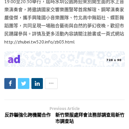
19:00至20:30舉行，屆時水圳公園將迎來別開生面的水上音
樂演奏會，將邀請國家交響樂團豎琴首席解瑄、鋼琴演奏家
嚴俊傑，攜手興隆國小音樂團隊、竹北高中舞蹈社、蝶影舞
蹈團等，共同呈現一場融合藝術與自然的夢幻夜晚，歡迎市
民踴躍參與。詳情及更多活動內容請關注臉書或一頁式網站
http://zhubei.tw520.info/zb03.html
Previous Article
反詐騙強化跨機關合作 新竹榮服處拜會法務部調查局新竹
市調查站