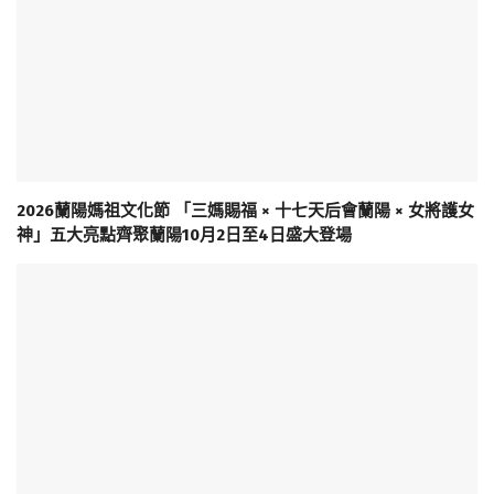
2026蘭陽媽祖文化節 「三媽賜福 × 十七天后會蘭陽 × 女將護女
神」五大亮點齊聚蘭陽10月2日至4日盛大登場