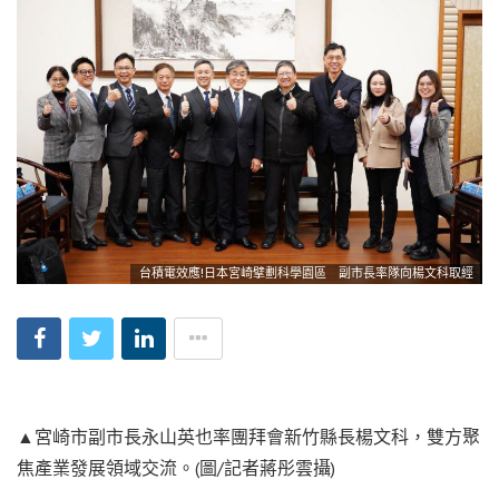
台積電效應!日本宮崎擘劃科學園區 副市長率隊向楊文科取經
▲宮崎市副市長永山英也率團拜會新竹縣長楊文科，雙方聚
焦產業發展領域交流。(圖/記者蔣彤雲攝)