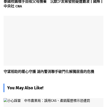
泰國校園槍手由祖父母撫養 沉默少友案發前疑遭霸凌 | 國際 |
中央社 CNA
守望相助的暖心守護 湖內警消聯手破門化解獨居翁的危機
You May Also Like!